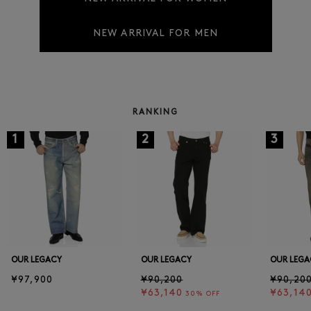
NEW ARRIVAL FOR MEN
RANKING
1
2
3
OUR LEGACY
OUR LEGACY
OUR LEGA
¥97,900
¥90,200
¥90,20
¥63,140
¥63,14
30% OFF