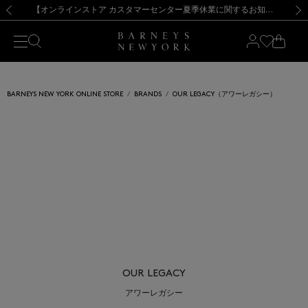
熊本県を中心とした地震の影響によるお荷物のお届けについて
【夏季休業に伴う出荷一時停止のお知らせ】(2026.8.7)
【夏季休業に伴う出荷一時停止のお知らせ】(2026.8.7)
【開催中】SUMMER SALEのご案内・ご注意事項
【オンラインストア カスタマーセンター夏季休業に関するお知らせ】（2026.8.7）
新規登録のお客様も対象！＜MY BARNEYS＞会員のお客様は11,000円（税込）以上のお買上げで常時送料無料！お買い物の際は会員登録を！
【夏季休業に伴う返品・交換承り一時停止のお知らせ】（2026.8.5）
新規登録のお客様も対象！＜MY BARNEYS＞会員のお客様は11,000円（税込）以上のお買上げで常時送料無料！お買い物の際は会員登録を！
前の画像
次の
BARNEYS NEW YORK ONLINE STORE
BRANDS
OUR LEGACY（アワーレガシー）
OUR LEGACY
アワーレガシー