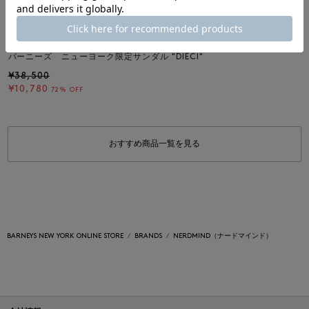
SALE
返品不可
ギフトラッピング不可
NERDMIND
バーニーズ ニューヨーク限定サンダル "DIECI"
¥38,500
¥10,780
72% OFF
おすすめ商品一覧を見る
BARNEYS NEW YORK ONLINE STORE
BRANDS
NERDMIND（ナードマインド）