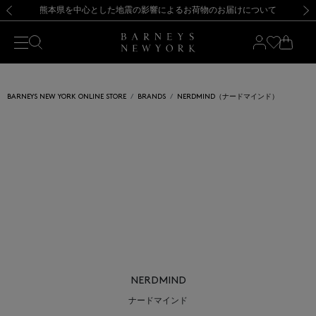
熊本県を中心とした地震の影響によるお荷物のお届けについて
【開催中】SUMMER SALEのご案内・ご注意事項
新規登録のお客様も対象！＜MY BARNEYS＞会員のお客様は11,000円（税込）以上のお買上げで常時送料無料！お買い物の際は会員登録を！
【夏季休業に伴う返品・交換承り一時停止のお知らせ】（2026.8.5）
新規登録のお客様も対象！＜MY BARNEYS＞会員のお客様は11,000円（税込）以上のお買上げで常時送料無料！お買い物の際は会員登録を！
【夏季休業に伴う返品・交換承り一時停止のお知らせ】（2026.8.5）
前の画像
次の
BARNEYS NEW YORK ONLINE STORE
BRANDS
NERDMIND（ナードマインド）
NERDMIND
ナードマインド