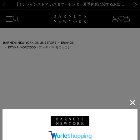
熊本県を中心とした地震の影響によるお荷物のお届けについて
【夏季休業に伴う出荷一時停止のお知らせ】(2026.8.7)
【夏季休業に伴う出荷一時停止のお知らせ】(2026.8.7)
【開催中】SUMMER SALEのご案内・ご注意事項
【オンラインストア カスタマーセンター夏季休業に関するお知らせ】（2026.8.7）
新規登録のお客様も対象！＜MY BARNEYS＞会員のお客様は11,000円（税込）以上のお買上げで常時送料無料！お買い物の際は会員登録を！
【夏季休業に伴う返品・交換承り一時停止のお知らせ】（2026.8.5）
新規登録のお客様も対象！＜MY BARNEYS＞会員のお客様は11,000円（税込）以上のお買上げで常時送料無料！お買い物の際は会員登録を！
前の画像
次の
BARNEYS NEW YORK ONLINE STORE
BRANDS
FATIMA MOROCCO（ファティマ モロッコ）
FATIMA MOROCCO
ファティマ モロッコ