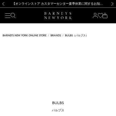
熊本県を中心とした地震の影響によるお荷物のお届けについて
【夏季休業に伴う出荷一時停止のお知らせ】(2026.8.7)
【夏季休業に伴う出荷一時停止のお知らせ】(2026.8.7)
【開催中】SUMMER SALEのご案内・ご注意事項
【オンラインストア カスタマーセンター夏季休業に関するお知らせ】（2026.8.7）
新規登録のお客様も対象！＜MY BARNEYS＞会員のお客様は11,000円（税込）以上のお買上げで常時送料無料！お買い物の際は会員登録を！
【夏季休業に伴う返品・交換承り一時停止のお知らせ】（2026.8.5）
新規登録のお客様も対象！＜MY BARNEYS＞会員のお客様は11,000円（税込）以上のお買上げで常時送料無料！お買い物の際は会員登録を！
前の画像
次の
BARNEYS NEW YORK ONLINE STORE
BRANDS
BULBS（バルブス）
BULBS
バルブス