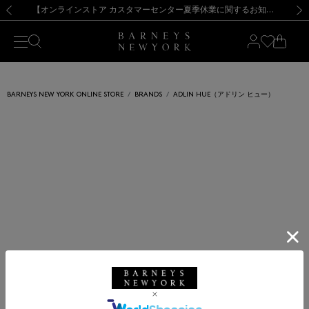
熊本県を中心とした地震の影響によるお荷物のお届けについて
【夏季休業に伴う出荷一時停止のお知らせ】(2026.8.7)
【夏季休業に伴う出荷一時停止のお知らせ】(2026.8.7)
【開催中】SUMMER SALEのご案内・ご注意事項
【オンラインストア カスタマーセンター夏季休業に関するお知らせ】（2026.8.7）
新規登録のお客様も対象！＜MY BARNEYS＞会員のお客様は11,000円（税込）以上のお買上げで常時送料無料！お買い物の際は会員登録を！
【夏季休業に伴う返品・交換承り一時停止のお知らせ】（2026.8.5）
新規登録のお客様も対象！＜MY BARNEYS＞会員のお客様は11,000円（税込）以上のお買上げで常時送料無料！お買い物の際は会員登録を！
前の画像
次の
BARNEYS NEW YORK ONLINE STORE
BRANDS
ADLIN HUE（アドリン ヒュー）
ADLIN HUE
アドリン ヒュー