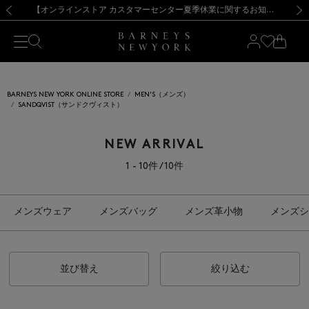
熊本県を中心とした地震の影響によるお荷物のお届けについて
【夏季休業に伴う出荷一時停止のお知らせ】(2026.8.7)
【夏季休業に伴う出荷一時停止のお知らせ】(2026.8.7)
【開催中】SUMMER SALEのご案内・ご注意事項
【オンラインストア カスタマーセンター夏季休業に関するお知らせ】（2026.8.7）
新規登録のお客様も対象！＜MY BARNEYS＞会員のお客様は11,000円（税込）以上のお買上げで常時送料無料！お買い物の際は会員登録を！
【夏季休業に伴う返品・交換承り一時停止のお知らせ】（2026.8.5）
新規登録のお客様も対象！＜MY BARNEYS＞会員のお客様は11,000円（税込）以上のお買上げで常時送料無料！お買い物の際は会員登録を！
前の画像
次の
BARNEYS NEW YORK ONLINE STORE
MEN'S（メンズ）
SANDQVIST（サンドクヴィスト）
NEW ARRIVAL
1 - 10件 / 10件
メンズウェア
メンズバッグ
メンズ革小物
メンズシ
並び替え
絞り込む