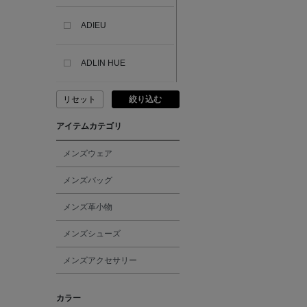
ADIEU
ADLIN HUE
リセット
絞り込む
ADVISORY BOARD
CRYSTALS
アイテムカテゴリ
AESOP
メンズウェア
メンズバッグ
AETA
メンズ革小物
AKIKO OGAWA.
メンズシューズ
メンズアクセサリー
ALBERT THURSTON
カラー
ALESSANDRO