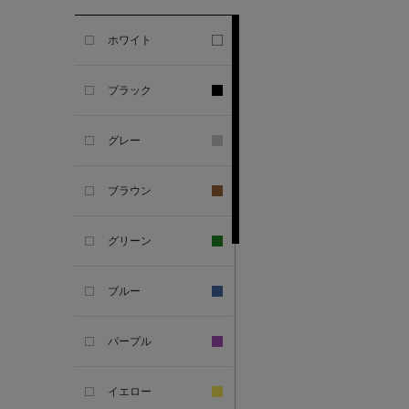
GHERARDI
ホワイト
ALL THE WAYS TO SAY
ブラック
ALPO
グレー
ALTEA
ブラウン
AMIRI
グリーン
AMOMENTO
ブルー
ANCELLM
パープル
ANCIENT GREEK
SANDAL
イエロー