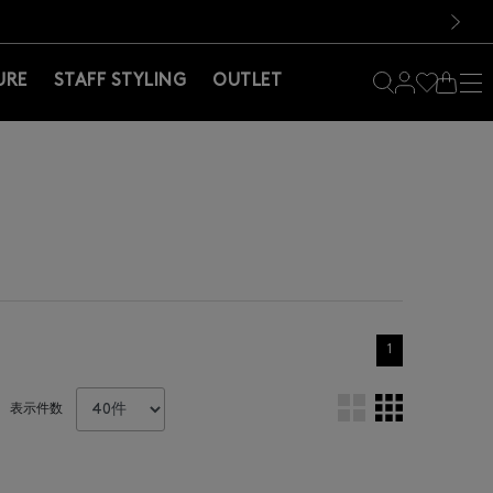
料！お買い物の際は会員登録を！
料！お買い物の際は会員登録を！
）
次の画像
URE
STAFF STYLING
OUTLET
1
表示件数