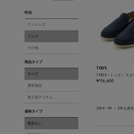
性別
ウィメンズ
メンズ
その他
商品タイプ
TOD’S
すべて
TOD'S＜トッズ＞ ス
¥116,600
通常商品
再入荷アイテム
2件中
1件 ～ 2件を表示
価格タイプ
指定なし