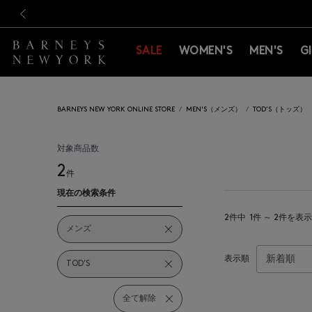
新規登録のお客様も対象！＜M
新規登録のお客様も対象！＜M
前の画像
SALE
WOMEN'S
MEN'S
G
BARNEYS NEW YORK ONLINE STORE
MEN'S（メンズ）
TOD’S（トッズ）
対象商品数
2
件
現在の検索条件
2件中
1件 ～ 2件を表示
メンズ
表示順
TOD’S
全て解除