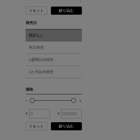
ANDERSONS
リセット
絞り込む
ピンク
発売日
ANTIPAST
レッド
指定なし
ANYA HINDMARCH
オレンジ
本日発売
ARCS LONDON
1週間以内発売
シルバー
1か月以内発売
ARIANNA
ゴールド
価格
ARIZONA LOVE
その他
ARMA
¥
¥
リセット
絞り込む
ASAUCE MELER