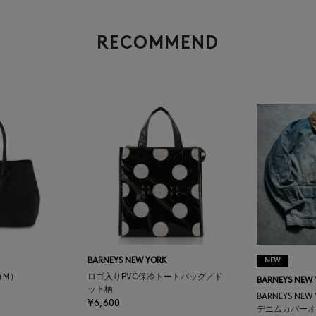
RECOMMEND
BARNEYS NEW YORK
NEW
（M）
ロゴ入りPVC保冷トートバッグ／ド
BARNEYS NEW
ット柄
BARNEYS NEW
¥6,600
デニムカバーオ