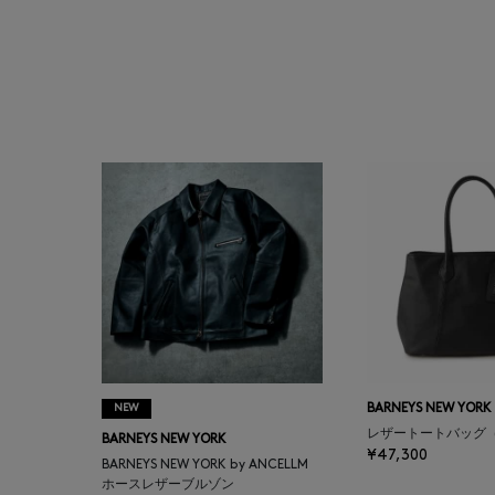
ATELIER AMBOISE
ATELIER EDITION
ATHENA NEW YORK
ATHLETICS FTWR
ATTO VANNUCCI
FIRENZE
AURALEE
AUTRY
NEW
BARNEYS NEW YORK
レザートートバッグ
BARNEYS NEW YORK
¥47,300
BAGUTTA
BARNEYS NEW YORK by ANCELLM
ホースレザーブルゾン