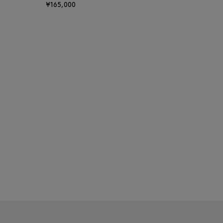
¥165,000
BAKUNE
BALENCIAGA
BARBA
BARNEYS NEW YORK
BARNEYS NEWYORK
BEAUTY
BASERANGE
BE.ABLE
BEAUTY:BEAST