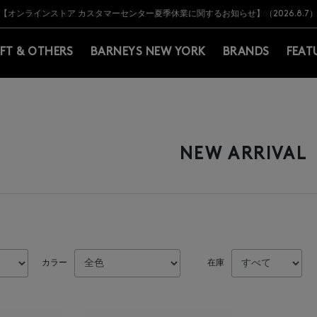
Y BARNEYS＞会員のお客様は11,000円（税込）以上のお買上げで常時送料無
Y BARNEYS＞会員のお客様は11,000円（税込）以上のお買上げで常時送料無
【オンラインストア カスタマーセンター夏季休業に関するお知らせ】（2026.8.7
【夏季休業に伴う返品・交換承り一時停止のお知らせ】（2026.8.5）
熊本県を中心とした地震の影響によるお荷物のお届けについて
【夏季休業に伴う出荷一時停止のお知らせ】(2026.8.7)
【夏季休業に伴う出荷一時停止のお知らせ】(2026.8.7)
【開催中】SUMMER SALEのご案内・ご注意事項
IFT & OTHERS
BARNEYS NEW YORK
BRANDS
FEAT
NEW ARRIVAL
カラー
在庫