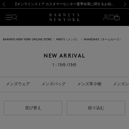
熊本県を中心とした地震の影響によるお荷物のお届けについて
【夏季休業に伴う出荷一時停止のお知らせ】(2026.8.7)
【夏季休業に伴う出荷一時停止のお知らせ】(2026.8.7)
【開催中】SUMMER SALEのご案内・ご注意事項
【オンラインストア カスタマーセンター夏季休業に関するお知らせ】（2026.8.7）
新規登録のお客様も対象！＜MY BARNEYS＞会員のお客様は11,000円（税込）以上のお買上げで常時送料無料！お買い物の際は会員登録を！
【夏季休業に伴う返品・交換承り一時停止のお知らせ】（2026.8.5）
新規登録のお客様も対象！＜MY BARNEYS＞会員のお客様は11,000円（税込）以上のお買上げで常時送料無料！お買い物の際は会員登録を！
前の画像
次の
BARNEYS NEW YORK ONLINE STORE
MEN'S（メンズ）
NAMESAKE（ネームセーク）
NEW ARRIVAL
1 - 13件 / 13件
メンズウェア
メンズバッグ
メンズ革小物
メンズシ
並び替え
絞り込む