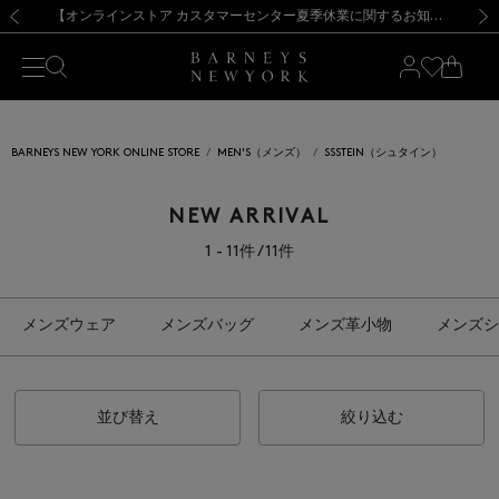
熊本県を中心とした地震の影響によるお荷物のお届けについて
【夏季休業に伴う出荷一時停止のお知らせ】(2026.8.7)
【夏季休業に伴う出荷一時停止のお知らせ】(2026.8.7)
【開催中】SUMMER SALEのご案内・ご注意事項
【オンラインストア カスタマーセンター夏季休業に関するお知らせ】（2026.8.7）
新規登録のお客様も対象！＜MY BARNEYS＞会員のお客様は11,000円（税込）以上のお買上げで常時送料無料！お買い物の際は会員登録を！
【夏季休業に伴う返品・交換承り一時停止のお知らせ】（2026.8.5）
新規登録のお客様も対象！＜MY BARNEYS＞会員のお客様は11,000円（税込）以上のお買上げで常時送料無料！お買い物の際は会員登録を！
前の画像
次の
BARNEYS NEW YORK ONLINE STORE
MEN'S（メンズ）
SSSTEIN（シュタイン）
NEW ARRIVAL
1 - 11件 / 11件
メンズウェア
メンズバッグ
メンズ革小物
メンズシ
並び替え
絞り込む