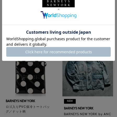
BARNEYS NEW YORK
NEW
レザートートバッグ（M）
BARNEYS NEW YORK
¥47,300
BARNEYS NEW YORK by ANC
4
colors
ELLM ホースレザーブルゾン
¥165,000
BARNEYS NEW YORK
NEW
ロゴ入りPVC保冷トートバッ
BARNEYS NEW YORK
グ／ドット柄
BARNEYS NEW YORK by ANC