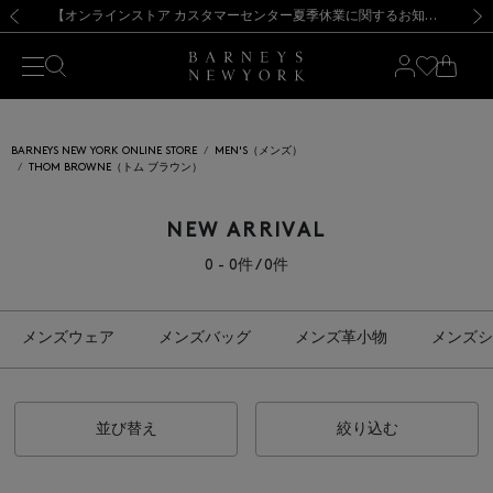
熊本県を中心とした地震の影響によるお荷物のお届けについて
【夏季休業に伴う出荷一時停止のお知らせ】(2026.8.7)
【夏季休業に伴う出荷一時停止のお知らせ】(2026.8.7)
【開催中】SUMMER SALEのご案内・ご注意事項
【オンラインストア カスタマーセンター夏季休業に関するお知らせ】（2026.8.7）
新規登録のお客様も対象！＜MY BARNEYS＞会員のお客様は11,000円（税込）以上のお買上げで常時送料無料！お買い物の際は会員登録を！
【夏季休業に伴う返品・交換承り一時停止のお知らせ】（2026.8.5）
新規登録のお客様も対象！＜MY BARNEYS＞会員のお客様は11,000円（税込）以上のお買上げで常時送料無料！お買い物の際は会員登録を！
前の画像
次の
BARNEYS NEW YORK ONLINE STORE
MEN'S（メンズ）
THOM BROWNE（トム ブラウン）
NEW ARRIVAL
0 - 0件 / 0件
メンズウェア
メンズバッグ
メンズ革小物
メンズシ
並び替え
絞り込む