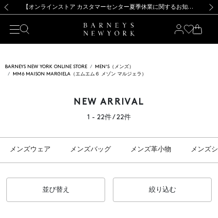
熊本県を中心とした地震の影響によるお荷物のお届けについて
【夏季休業に伴う出荷一時停止のお知らせ】(2026.8.7)
【夏季休業に伴う出荷一時停止のお知らせ】(2026.8.7)
【開催中】SUMMER SALEのご案内・ご注意事項
【オンラインストア カスタマーセンター夏季休業に関するお知らせ】（2026.8.7）
新規登録のお客様も対象！＜MY BARNEYS＞会員のお客様は11,000円（税込）以上のお買上げで常時送料無料！お買い物の際は会員登録を！
【夏季休業に伴う返品・交換承り一時停止のお知らせ】（2026.8.5）
新規登録のお客様も対象！＜MY BARNEYS＞会員のお客様は11,000円（税込）以上のお買上げで常時送料無料！お買い物の際は会員登録を！
前の画像
次の
BARNEYS NEW YORK ONLINE STORE
MEN'S（メンズ）
MM6 MAISON MARGIELA（エムエム６ メゾン マルジェラ）
NEW ARRIVAL
1 - 22件 / 22件
メンズウェア
メンズバッグ
メンズ革小物
メンズシ
並び替え
絞り込む