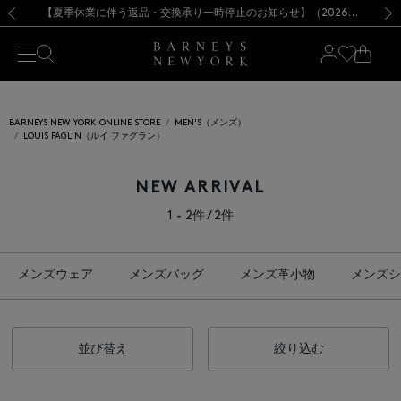
熊本県を中心とした地震の影響によるお荷物のお届けについて
【夏季休業に伴う出荷一時停止のお知らせ】(2026.8.7)
【夏季休業に伴う出荷一時停止のお知らせ】(2026.8.7)
【開催中】SUMMER SALEのご案内・ご注意事項
【オンラインストア カスタマーセンター夏季休業に関するお知らせ】（2026.8.7）
新規登録のお客様も対象！＜MY BARNEYS＞会員のお客様は11,000円（税込）以上のお買上げで常時送料無料！お買い物の際は会員登録を！
【夏季休業に伴う返品・交換承り一時停止のお知らせ】（2026.8.5）
新規登録のお客様も対象！＜MY BARNEYS＞会員のお客様は11,000円（税込）以上のお買上げで常時送料無料！お買い物の際は会員登録を！
前の画像
次の
BARNEYS NEW YORK ONLINE STORE
MEN'S（メンズ）
LOUIS FAGLIN（ルイ ファグラン）
NEW ARRIVAL
1 - 2件 / 2件
メンズウェア
メンズバッグ
メンズ革小物
メンズシ
並び替え
絞り込む