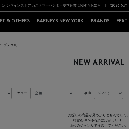
Y BARNEYS＞会員のお客様は11,000円（税込）以上のお買上げで常時送料無
Y BARNEYS＞会員のお客様は11,000円（税込）以上のお買上げで常時送料無
【オンラインストア カスタマーセンター夏季休業に関するお知らせ】（2026.8.7
【夏季休業に伴う返品・交換承り一時停止のお知らせ】（2026.8.5）
熊本県を中心とした地震の影響によるお荷物のお届けについて
【夏季休業に伴う出荷一時停止のお知らせ】(2026.8.7)
【夏季休業に伴う出荷一時停止のお知らせ】(2026.8.7)
【開催中】SUMMER SALEのご案内・ご注意事項
IFT & OTHERS
BARNEYS NEW YORK
BRANDS
FEAT
TZ（プラ ウズ）
NEW ARRIVAL
カラー
在庫
お探しの商品が見つかりませんでした
検索条件をゆるめに設定したり、
上位のジャンルで検索してください。