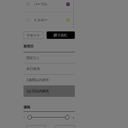
SANDAL
パープル
ANDERSONS
イエロー
リセット
絞り込む
ANTIPAST
ピンク
発売日
ANYA HINDMARCH
レッド
指定なし
ARCS LONDON
オレンジ
本日発売
1週間以内発売
ARIANNA
シルバー
1か月以内発売
ARIZONA LOVE
ゴールド
価格
ARMA
その他