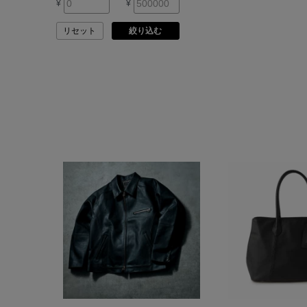
¥
¥
ASAUCE MELER
リセット
絞り込む
ATELIER AMBOISE
ATELIER EDITION
ATHENA NEW YORK
ATHLETICS FTWR
ATTO VANNUCCI
FIRENZE
AURALEE
AUTRY