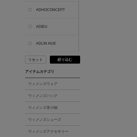
ADHOCONCEPT
ADIEU
ADLIN HUE
リセット
絞り込む
ADVISORY BOARD
CRYSTALS
アイテムカテゴリ
AESOP
ウィメンズウェア
ウィメンズバッグ
AETA
ウィメンズ革小物
AKIKO OGAWA.
ウィメンズシューズ
ウィメンズアクセサリー
ALBERT THURSTON