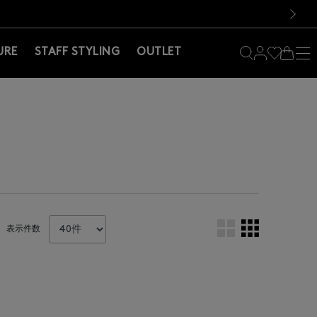
料！お買い物の際は会員登録を！
料！お買い物の際は会員登録を！
）
次の画像
URE
STAFF STYLING
OUTLET
表示件数
。