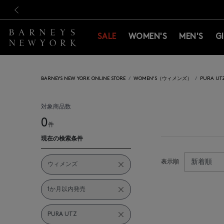
新規登録のお客様も対象！＜M
新規登録のお客様も対象！＜M
前の画像
SALE
WOMEN'S
MEN'S
G
BARNEYS NEW YORK ONLINE STORE
WOMEN'S（ウィメンズ）
PURA U
対象商品数
0
件
現在の検索条件
表示順
ウィメンズ
1か月以内発売
PURA UTZ