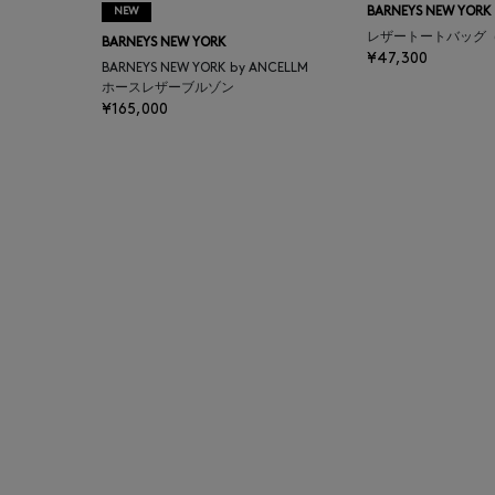
NEW
BARNEYS NEW YORK
BAGUTTA
レザートートバッグ
BARNEYS NEW YORK
¥47,300
BARNEYS NEW YORK by ANCELLM
BAKUNE
ホースレザーブルゾン
¥165,000
BALENCIAGA
BARBA
BARNEYS NEW YORK
BARNEYS NEWYORK
BEAUTY
BASERANGE
BE.ABLE