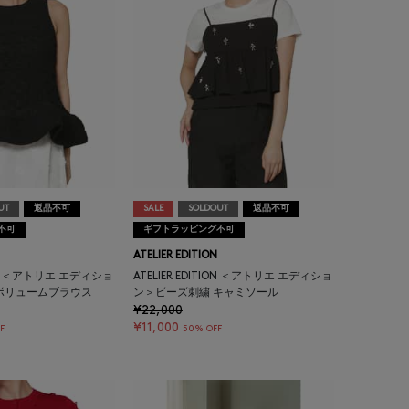
UT
返品不可
SALE
SOLDOUT
返品不可
不可
ギフトラッピング不可
ATELIER EDITION
TION ＜アトリエ エディショ
ATELIER EDITION ＜アトリエ エディショ
ボリュームブラウス
ン＞ビーズ刺繍 キャミソール
¥22,000
¥11,000
F
50% OFF