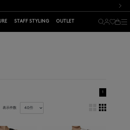
料！お買い物の際は会員登録を！
料！お買い物の際は会員登録を！
）
次の画像
URE
STAFF STYLING
OUTLET
1
表示件数