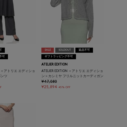
可
SALE
SOLDOUT
返品不可
不可
ギフトラッピング不可
ATELIER EDITION
TION ＜アトリエ エディショ
ATELIER EDITION ＜アトリエ エディショ
パンツ
ン＞カシミヤ フリルニットカーディガン
¥47,080
¥25,894
F
45% OFF