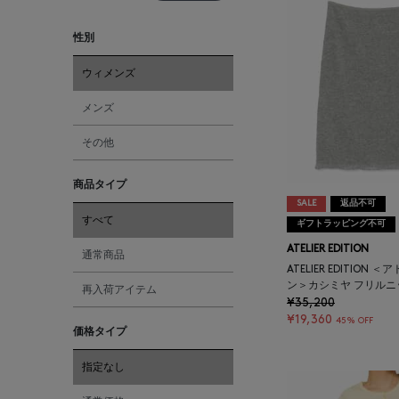
性別
ウィメンズ
メンズ
その他
商品タイプ
SALE
返品不可
すべて
ギフトラッピング不可
ATELIER EDITION
通常商品
ATELIER EDITION
ン＞カシミヤ フリル
再入荷アイテム
¥35,200
¥19,360
45% OFF
価格タイプ
指定なし