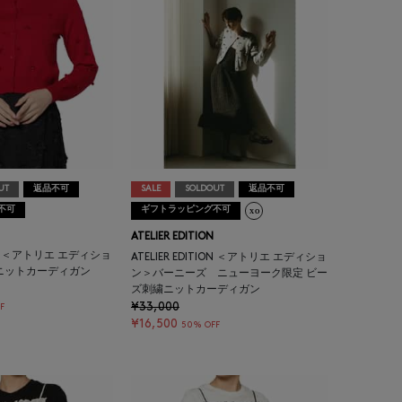
UT
返品不可
SALE
SOLDOUT
返品不可
不可
ギフトラッピング不可
ATELIER EDITION
TION ＜アトリエ エディショ
ATELIER EDITION ＜アトリエ エディショ
ニットカーディガン
ン＞バーニーズ ニューヨーク限定 ビー
ズ刺繍ニットカーディガン
¥33,000
F
¥16,500
50% OFF