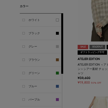
GHERARDI
カラー
ALL THE WAYS TO SAY
ホワイト
ALPO
ブラック
ALTEA
グレー
SALE
SOLDOUT
ギフトラッピング不可
AMIRI
ATELIER EDITION
ブラウン
ATELIER EDITION
AMOMENTO
ン＞シアー素材 チェ
グリーン
ャツ
¥39,600
ANCELLM
¥19,800
50% OFF
ブルー
ANCIENT GREEK
SANDAL
パープル