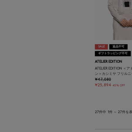
BAKUNE
BALENCIAGA
BARBA
SALE
返品不可
ギフトラッピング不可
BARNEYS NEW YORK
ATELIER EDITION
ATELIER EDITION
BARNEYS NEWYORK
ン＞カシミヤ フリル
BEAUTY
¥47,080
¥25,894
45% OFF
BASERANGE
BE.ABLE
27件中
1件 ～ 27件を
BEAUTY:BEAST