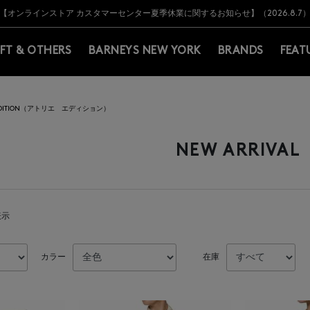
Y BARNEYS＞会員のお客様は11,000円（税込）以上のお買上げで常時送料無
Y BARNEYS＞会員のお客様は11,000円（税込）以上のお買上げで常時送料無
【オンラインストア カスタマーセンター夏季休業に関するお知らせ】（2026.8.7
【夏季休業に伴う返品・交換承り一時停止のお知らせ】（2026.8.5）
熊本県を中心とした地震の影響によるお荷物のお届けについて
【夏季休業に伴う出荷一時停止のお知らせ】(2026.8.7)
【夏季休業に伴う出荷一時停止のお知らせ】(2026.8.7)
【開催中】SUMMER SALEのご案内・ご注意事項
IFT & OTHERS
BARNEYS NEW YORK
BRANDS
FEAT
R EDITION（アトリエ エディション）
NEW ARRIVAL
表示
カラー
在庫