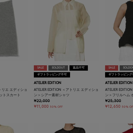
SALE
SOLDOUT
返品不可
SALE
SOLDO
ギフトラッピング不可
ギフトラッピング
ATELIER EDITION
ATELIER EDITION
 ＜アトリエ エディショ
ATELIER EDITION ＜アトリエ エディショ
ATELIER EDI
ニットスカート
ン＞シアー素材シャツ
ン＞フリルヘム 
¥22,000
¥25,300
¥11,000
¥12,650
50% OFF
50% OF