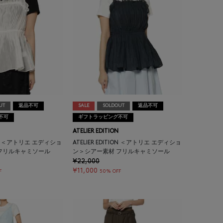
UT
返品不可
SALE
SOLDOUT
返品不可
不可
ギフトラッピング不可
ATELIER EDITION
TION ＜アトリエ エディショ
ATELIER EDITION ＜アトリエ エディショ
フリルキャミソール
ン＞シアー素材 フリルキャミソール
¥22,000
¥11,000
F
50% OFF