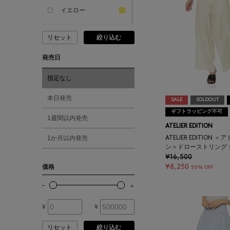
ANDERSONS
イエロー
リセット
絞り込む
ANTIPAST
ピンク
発売日
ANYA HINDMARCH
レッド
指定なし
ARCS LONDON
オレンジ
本日発売
SALE
SOLDOUT
ギフトラッピング不可
1週間以内発売
ARIANNA
シルバー
ATELIER EDITION
1か月以内発売
ATELIER EDITION
ン＞ドローストリング
ARIZONA LOVE
ゴールド
¥16,500
¥8,250
価格
50% OFF
ARMA
その他
¥
¥
ASAUCE MELER
リセット
絞り込む