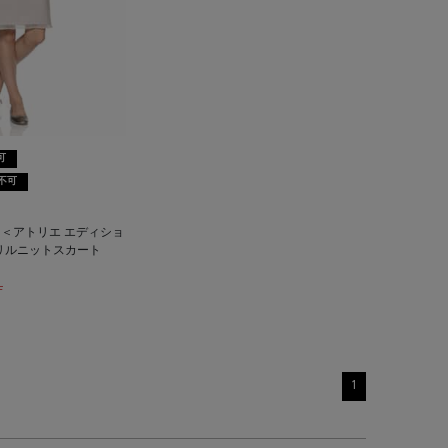
可
不可
TION ＜アトリエ エディショ
リルニットスカート
F
1