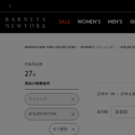
新規登録のお客様も対象！＜M
新規登録のお客様も対象！＜M
前の画像
SALE
WOMEN'S
MEN'S
G
BARNEYS NEW YORK ONLINE STORE
WOMEN'S（ウィメンズ）
ATELIE
対象商品数
27
件
現在の検索条件
27件中
1件 ～ 27件を
ウィメンズ
表示順
ATELIER EDITION
全て解除