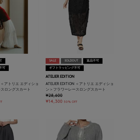
可
SALE
SOLDOUT
返品不可
不可
ギフトラッピング不可
ATELIER EDITION
TION ＜アトリエ エディショ
ATELIER EDITION ＜アトリエ エディショ
ースロングスカート
ン＞フラワーレースロングスカート
¥28,600
¥14,300
FF
50% OFF