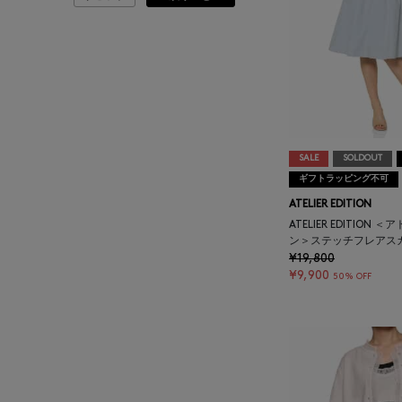
ATELIER AMBOISE
ATELIER EDITION
ATHENA NEW YORK
ATHLETICS FTWR
SALE
SOLDOUT
ギフトラッピング不可
ATELIER EDITION
ATTO VANNUCCI
FIRENZE
ATELIER EDITION
ン＞ステッチフレアス
¥19,800
AURALEE
¥9,900
50% OFF
AUTRY
BAGUTTA