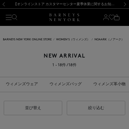
熊本県を中心とした地震の影響によるお荷物のお届けについて
【夏季休業に伴う出荷一時停止のお知らせ】(2026.8.7)
【夏季休業に伴う出荷一時停止のお知らせ】(2026.8.7)
【開催中】SUMMER SALEのご案内・ご注意事項
【オンラインストア カスタマーセンター夏季休業に関するお知らせ】（2026.8.7）
新規登録のお客様も対象！＜MY BARNEYS＞会員のお客様は11,000円（税込）以上のお買上げで常時送料無料！お買い物の際は会員登録を！
【夏季休業に伴う返品・交換承り一時停止のお知らせ】（2026.8.5）
新規登録のお客様も対象！＜MY BARNEYS＞会員のお客様は11,000円（税込）以上のお買上げで常時送料無料！お買い物の際は会員登録を！
前の画像
次の
BARNEYS NEW YORK ONLINE STORE
WOMEN'S（ウィメンズ）
NOAARK（ノアーク）
NEW ARRIVAL
1 - 18件 / 18件
ウィメンズウェア
ウィメンズバッグ
ウィメンズ革小物
並び替え
絞り込む