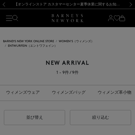
熊本県を中心とした地震の影響によるお荷物のお届けについて
【夏季休業に伴う出荷一時停止のお知らせ】(2026.8.7)
【夏季休業に伴う出荷一時停止のお知らせ】(2026.8.7)
【開催中】SUMMER SALEのご案内・ご注意事項
【オンラインストア カスタマーセンター夏季休業に関するお知らせ】（2026.8.7）
新規登録のお客様も対象！＜MY BARNEYS＞会員のお客様は11,000円（税込）以上のお買上げで常時送料無料！お買い物の際は会員登録を！
【夏季休業に伴う返品・交換承り一時停止のお知らせ】（2026.8.5）
新規登録のお客様も対象！＜MY BARNEYS＞会員のお客様は11,000円（税込）以上のお買上げで常時送料無料！お買い物の際は会員登録を！
前の画像
次の
BARNEYS NEW YORK ONLINE STORE
WOMEN'S（ウィメンズ）
ENTWURFEIN（エントワフェイン）
NEW ARRIVAL
1 - 9件 / 9件
ウィメンズウェア
ウィメンズバッグ
ウィメンズ革小物
並び替え
絞り込む