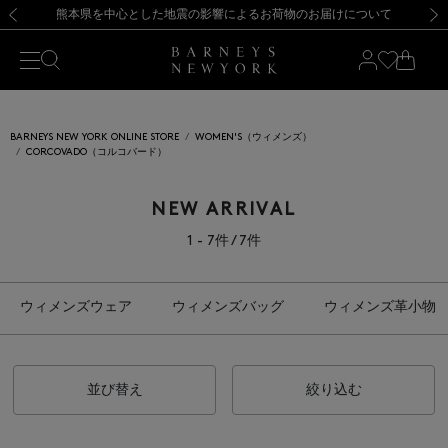
熊本県を中心とした地震の影響によるお荷物のお届けについて
【開催中】SUMMER SALEのご案内・ご注意事項
新規登録のお客様も対象！＜MY BARNEYS＞会員のお客様は11,000円（税込）以上のお買上げで常時送料無料！お買い物の際は会員登録を！
【夏季休業に伴う返品・交換承り一時停止のお知らせ】（2026.8.5）
新規登録のお客様も対象！＜MY BARNEYS＞会員のお客様は11,000円（税込）以上のお買上げで常時送料無料！お買い物の際は会員登録を！
【夏季休業に伴う返品・交換承り一時停止のお知らせ】（2026.8.5）
前の画像
次の
BARNEYS NEW YORK ONLINE STORE
WOMEN'S（ウィメンズ）
CORCOVADO（コルコバード）
NEW ARRIVAL
1 - 7件 / 7件
ウィメンズウェア
ウィメンズバッグ
ウィメンズ革小物
並び替え
絞り込む