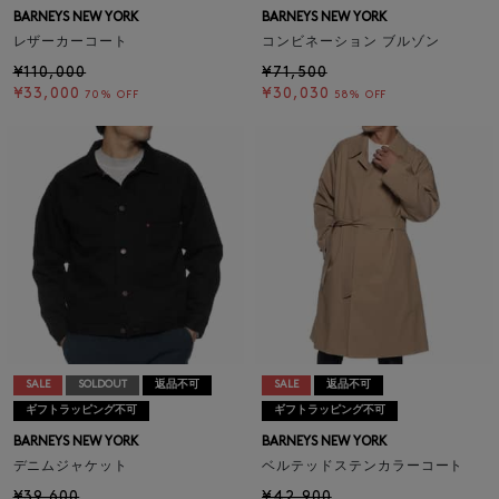
BARNEYS NEW YORK
BARNEYS NEW YORK
レザーカーコート
コンビネーション ブルゾン
¥110,000
¥71,500
¥33,000
¥30,030
70% OFF
58% OFF
SALE
SOLDOUT
返品不可
SALE
返品不可
ギフトラッピング不可
ギフトラッピング不可
BARNEYS NEW YORK
BARNEYS NEW YORK
デニムジャケット
ベルテッドステンカラーコート
¥39,600
¥42,900