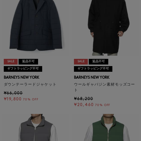
SALE
返品不可
SALE
返品不可
ギフトラッピング不可
ギフトラッピング不可
BARNEYS NEW YORK
BARNEYS NEW YORK
ダウンテーラードジャケット
ウールギャバジン素材モッズコー
ト
¥66,000
¥68,200
¥19,800
70% OFF
¥20,460
70% OFF