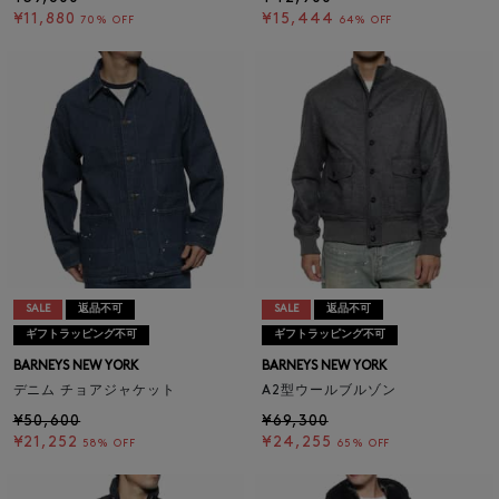
¥11,880
¥15,444
70% OFF
64% OFF
SALE
返品不可
SALE
返品不可
ギフトラッピング不可
ギフトラッピング不可
BARNEYS NEW YORK
BARNEYS NEW YORK
デニム チョアジャケット
A2型ウールブルゾン
¥50,600
¥69,300
¥21,252
¥24,255
58% OFF
65% OFF