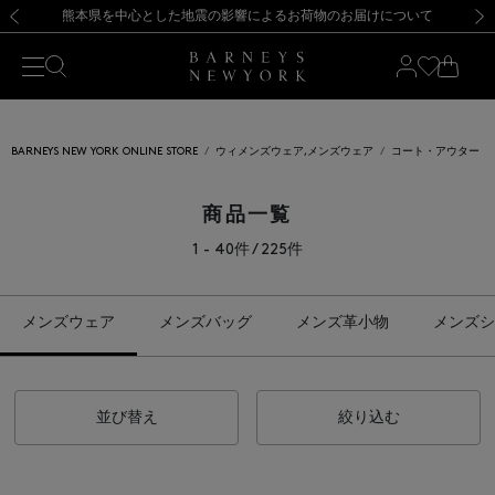
熊本県を中心とした地震の影響によるお荷物のお届けについて
【開催中】SUMMER SALEのご案内・ご注意事項
新規登録のお客様も対象！＜MY BARNEYS＞会員のお客様は11,000円（税込）以上のお買上げで常時送料無料！お買い物の際は会員登録を！
【夏季休業に伴う返品・交換承り一時停止のお知らせ】（2026.8.5）
新規登録のお客様も対象！＜MY BARNEYS＞会員のお客様は11,000円（税込）以上のお買上げで常時送料無料！お買い物の際は会員登録を！
【夏季休業に伴う返品・交換承り一時停止のお知らせ】（2026.8.5）
前の画像
次の
BARNEYS NEW YORK ONLINE STORE
ウィメンズウェア,メンズウェア
コート・アウター
商品一覧
1 - 40件 / 225件
メンズウェア
メンズバッグ
メンズ革小物
メンズシ
並び替え
絞り込む