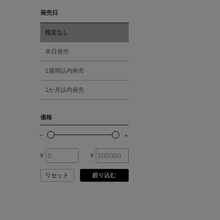
ASAUCE MELER
発売日
レッド
ATELIER AMBOISE
指定なし
オレンジ
本日発売
ATELIER EDITION
1週間以内発売
シルバー
ATHENA NEW YORK
1か月以内発売
ゴールド
ATHLETICS FTWR
価格
その他
ATTO VANNUCCI
FIRENZE
¥
¥
AURALEE
リセット
絞り込む
AUTRY