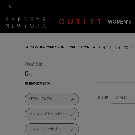
新規登録のお客様も対象！＜M
新規登録のお客様も対象！＜M
前の画像
OUTLET
WOMEN'S
BARNEYS NEW YORK ONLINE STORE
KIYOMI SAITO（キヨミ サイトウ）
対象商品数
0
件
現在の検索条件
表示順
KIYOMI SAITO
ウィメンズアクセサリー
メンズアクセサリー