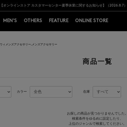
Y BARNEYS＞会員のお客様は11,000円（税込）以上のお買上げで常時送料無
Y BARNEYS＞会員のお客様は11,000円（税込）以上のお買上げで常時送料無
【オンラインストア カスタマーセンター夏季休業に関するお知らせ】（2026.8.7
【夏季休業に伴う返品・交換承り一時停止のお知らせ】（2026.8.5）
熊本県を中心とした地震の影響によるお荷物のお届けについて
【夏季休業に伴う出荷一時停止のお知らせ】(2026.8.7)
【夏季休業に伴う出荷一時停止のお知らせ】(2026.8.7)
【開催中】SUMMER SALEのご案内・ご注意事項
MEN'S
OTHERS
FEATURE
ONLINE STORE
ウィメンズアクセサリー,メンズアクセサリー
商品一覧
カラー
在庫
お探しの商品が見つかりませんでした
検索条件をゆるめに設定したり、
上位のジャンルで検索してください。