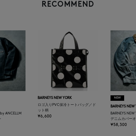
RECOMMEND
BARNEYS NEW YORK
NEW
ロゴ入りPVC保冷トートバッグ／ド
BARNEYS NEW
ット柄
K by ANCELLM
BARNEYS NEW
¥6,600
ン
デニムカバーオ
¥58,300