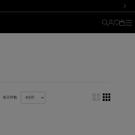
料！お買い物の際は会員登録を！
料！お買い物の際は会員登録を！
）
次の画像
表示件数
。