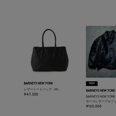
BAGUTTA
BAKUNE
BALENCIAGA
BARBA
BARNEYS NEW YORK
BARNEYS NEWYORK
BEAUTY
BARNEYS NEW YORK
NEW
レザートートバッグ（M）
BARNEYS NEW YORK
¥47,300
BASERANGE
BARNEYS NEW YOR
ホースレザーブルゾ
¥165,000
BE.ABLE