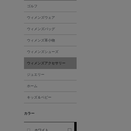
ゴルフ
ALESSANDRO
ウィメンズウェア
GHERARDI
ウィメンズバッグ
ALL THE WAYS TO SAY
ウィメンズ革小物
ALPO
ウィメンズシューズ
ウィメンズアクセサリー
ALTEA
ジュエリー
AMIRI
ホーム
キッズ＆ベビー
AMOMENTO
カラー
ANCELLM
ANCIENT GREEK
ホワイト