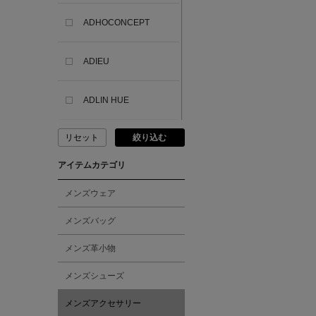
ADHOCONCEPT
ADIEU
ADLIN HUE
リセット
絞り込む
ADVISORY BOARD
CRYSTALS
アイテムカテゴリ
AESOP
メンズウェア
メンズバッグ
AETA
メンズ革小物
AKIKO OGAWA.
メンズシューズ
メンズアクセサリー
ALBERT THURSTON