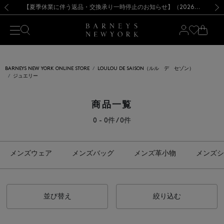
熊本県を中心とした地震の影響によるお荷物のお届けについて
【開催中】SUMMER SALEのご案内・ご注意事項
新規登録のお客様も対象！＜MY BARNEYS＞会員のお客様は11,000円（税込）以上のお買上げで常時送料無料！お買い物の際は会員登録を！
【夏季休業に伴う返品・交換承り一時停止のお知らせ】（2026.8.5）
新規登録のお客様も対象！＜MY BARNEYS＞会員のお客様は11,000円（税込）以上のお買上げで常時送料無料！お買い物の際は会員登録を！
【夏季休業に伴う返品・交換承り一時停止のお知らせ】（2026.8.5）
前の画像
次の
BARNEYS NEW YORK ONLINE STORE
LOULOU DE SAISON（ルル デ セゾン）
ジュエリー
商品一覧
0 - 0件 / 0件
メンズウェア
メンズバッグ
メンズ革小物
メンズシ
並び替え
絞り込む