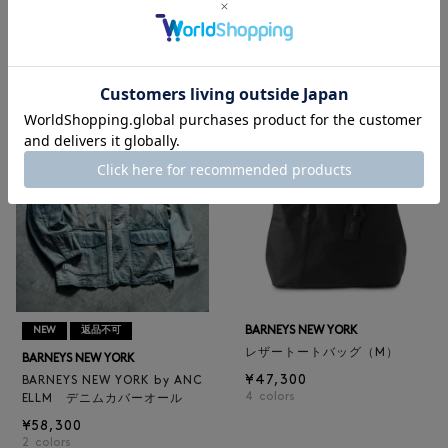
BARNEYS NEW YORK
BARNEYS NEW YORK
BARNEYS NEW YORK by ANC
ロゴ入りPVC保冷トートバッ
ELLM ホースレザーブルゾン
グ／ドット柄
¥165,000
¥6,600
BARNEYS NEW YORK
NEW
返品不可
レザートートバッグ（M）
BARNEYS NEW YORK
¥47,300
BARNEYS NEW YORK by ANC
4
colors
ELLM デニムカバーオール
¥58,300
2
colors