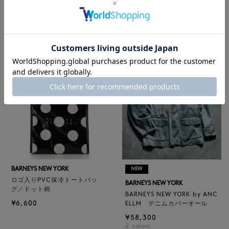
レザートートバッグ（M）
BARNEYS NEW YORK
¥47,300
BARNEYS NEW YORK by ANC
4
colors
ELLM ホースレザーブルゾン
¥165,000
BARNEYS NEW YORK
NEW
ロゴ入りPVC保冷トートバッ
BARNEYS NEW YORK
グ／ドット柄
BARNEYS NEW YORK by ANC
¥6,600
ELLM デニムカバーオール
¥58,300
2
colors