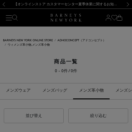
熊本県を中心とした地震の影響によるお荷物のお届けについて
【夏季休業に伴う出荷一時停止のお知らせ】(2026.8.7)
【夏季休業に伴う出荷一時停止のお知らせ】(2026.8.7)
【開催中】SUMMER SALEのご案内・ご注意事項
【オンラインストア カスタマーセンター夏季休業に関するお知らせ】（2026.8.7）
新規登録のお客様も対象！＜MY BARNEYS＞会員のお客様は11,000円（税込）以上のお買上げで常時送料無料！お買い物の際は会員登録を！
【夏季休業に伴う返品・交換承り一時停止のお知らせ】（2026.8.5）
新規登録のお客様も対象！＜MY BARNEYS＞会員のお客様は11,000円（税込）以上のお買上げで常時送料無料！お買い物の際は会員登録を！
前の画像
次の
BARNEYS NEW YORK ONLINE STORE
ADHOCONCEPT（アドコンセプト）
ウィメンズ革小物,メンズ革小物
商品一覧
0 - 0件 / 0件
メンズウェア
メンズバッグ
メンズ革小物
メンズシ
並び替え
絞り込む