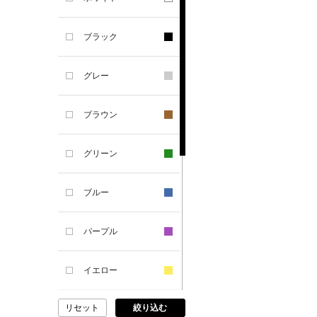
ATELIER AMBOISE
ブラック
ATELIER EDITION
グレー
ATHENA NEW YORK
ブラウン
ATTO VANNUCCI
グリーン
FIRENZE
ブルー
AURALEE
パープル
AUTRY
イエロー
BAGUTTA
リセット
絞り込む
ピンク