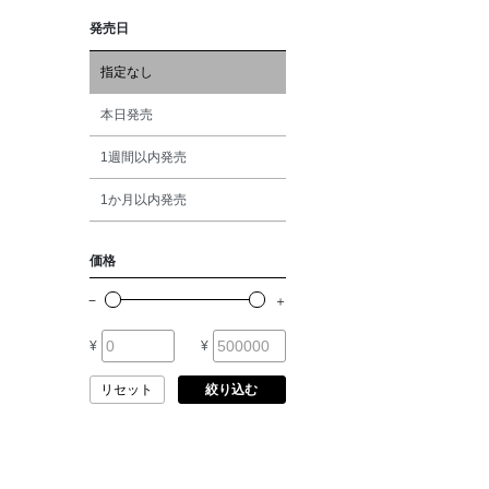
BAKUNE
発売日
レッド
BALENCIAGA
指定なし
オレンジ
本日発売
BARBA
1週間以内発売
シルバー
BARNEYS NEW YORK
1か月以内発売
ゴールド
BASERANGE
価格
その他
BE.ABLE
¥
¥
BEGG X CO
リセット
絞り込む
BEORMA
BERNARDO GIUSTI