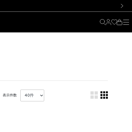
料！お買い物の際は会員登録を！
料！お買い物の際は会員登録を！
）
次の画像
表示件数
。