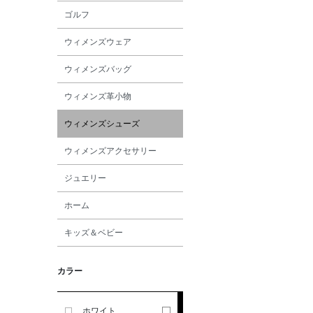
SANDAL
ゴルフ
ウィメンズウェア
ANDERSONS
ウィメンズバッグ
ANTIPAST
ウィメンズ革小物
ANYA HINDMARCH
ウィメンズシューズ
ウィメンズアクセサリー
ARCS LONDON
ジュエリー
ARIANNA
ホーム
キッズ＆ベビー
ARIZONA LOVE
カラー
ARMA
ASAUCE MELER
ホワイト