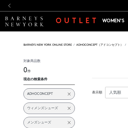
新規登録のお客様も対象！＜M
新規登録のお客様も対象！＜M
前の画像
OUTLET
WOMEN'S
BARNEYS NEW YORK ONLINE STORE
ADHOCONCEPT（アドコンセプト）
対象商品数
0
件
現在の検索条件
表示順
ADHOCONCEPT
ウィメンズシューズ
メンズシューズ