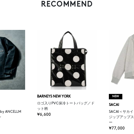
RECOMMEND
BARNEYS NEW YORK
NEW
ロゴ入りPVC保冷トートバッグ／ド
SACAI
ット柄
K by ANCELLM
SACAI＜サカ
¥6,600
ン
ジップアップス
ー
¥77,000