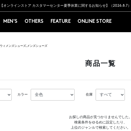
Y BARNEYS＞会員のお客様は11,000円（税込）以上のお買上げで常時送料無
Y BARNEYS＞会員のお客様は11,000円（税込）以上のお買上げで常時送料無
【オンラインストア カスタマーセンター夏季休業に関するお知らせ】（2026.8.7
【夏季休業に伴う返品・交換承り一時停止のお知らせ】（2026.8.5）
熊本県を中心とした地震の影響によるお荷物のお届けについて
【夏季休業に伴う出荷一時停止のお知らせ】(2026.8.7)
【夏季休業に伴う出荷一時停止のお知らせ】(2026.8.7)
【開催中】SUMMER SALEのご案内・ご注意事項
MEN'S
OTHERS
FEATURE
ONLINE STORE
ウィメンズシューズ,メンズシューズ
商品一覧
カラー
在庫
お探しの商品が見つかりませんでした
検索条件をゆるめに設定したり、
上位のジャンルで検索してください。