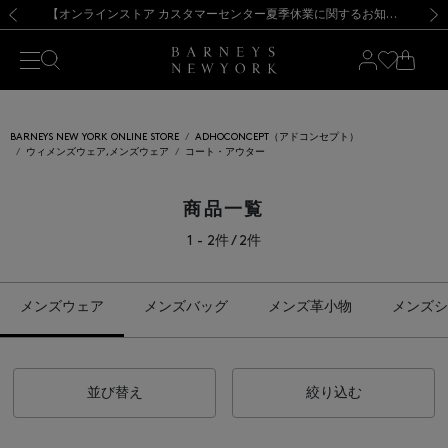
熊本県を中心とした地震の影響によるお荷物のお届けについて
【夏季休業に伴う出荷一時停止のお知らせ】(2026.8.7)
【夏季休業に伴う出荷一時停止のお知らせ】(2026.8.7)
【開催中】SUMMER SALEのご案内・ご注意事項
【オンラインストア カスタマーセンター夏季休業に関するお知らせ】（2026.8.7）
新規登録のお客様も対象！＜MY BARNEYS＞会員のお客様は11,000円（税込）以上のお買上げで常時送料無料！お買い物の際は会員登録を！
【夏季休業に伴う返品・交換承り一時停止のお知らせ】（2026.8.5）
新規登録のお客様も対象！＜MY BARNEYS＞会員のお客様は11,000円（税込）以上のお買上げで常時送料無料！お買い物の際は会員登録を！
前の画像
次の
BARNEYS NEW YORK ONLINE STORE
ADHOCONCEPT（アドコンセプト）
ウィメンズウェア,メンズウェア
コート・アウター
商品一覧
1 - 2件 / 2件
メンズウェア
メンズバッグ
メンズ革小物
メンズシ
並び替え
絞り込む