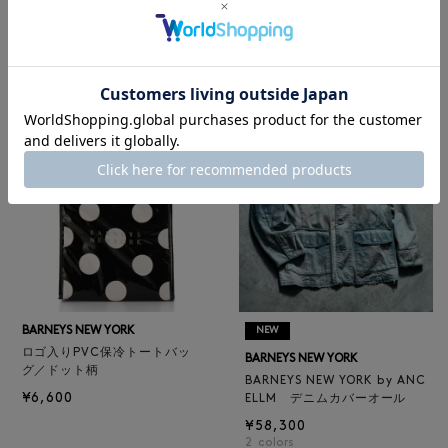
レザートートバッグ（M）
BARNEYS NEW YORK
¥47,300
BARNEYS NEW YORK by ANC
4
colors
ELLM ホースレザーブルゾン
¥165,000
BARNEYS NEW YORK
NEW
ロゴ入りPVC保冷トートバッ
BARNEYS NEW YORK
グ／ドット柄
BARNEYS NEW YORK by ANC
¥6,600
ELLM デニムカバーオール
¥58,300
2
colors