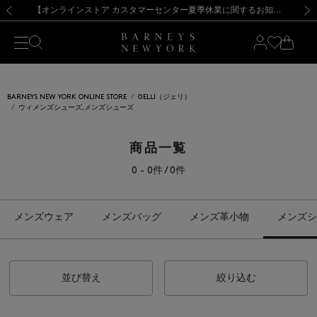
熊本県を中心とした地震の影響によるお荷物のお届けについて
【夏季休業に伴う出荷一時停止のお知らせ】(2026.8.7)
【夏季休業に伴う出荷一時停止のお知らせ】(2026.8.7)
【開催中】SUMMER SALEのご案内・ご注意事項
【オンラインストア カスタマーセンター夏季休業に関するお知らせ】（2026.8.7）
新規登録のお客様も対象！＜MY BARNEYS＞会員のお客様は11,000円（税込）以上のお買上げで常時送料無料！お買い物の際は会員登録を！
【夏季休業に伴う返品・交換承り一時停止のお知らせ】（2026.8.5）
新規登録のお客様も対象！＜MY BARNEYS＞会員のお客様は11,000円（税込）以上のお買上げで常時送料無料！お買い物の際は会員登録を！
前の画像
次の
BARNEYS NEW YORK ONLINE STORE
GELLI（ジェリ）
ウィメンズシューズ,メンズシューズ
商品一覧
0 - 0件 / 0件
メンズウェア
メンズバッグ
メンズ革小物
メンズシ
並び替え
絞り込む