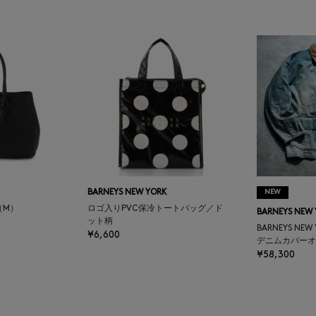
BARNEYS NEW YORK
NEW
（M）
ロゴ入りPVC保冷トートバッグ／ド
BARNEYS NEW
ット柄
BARNEYS NEW
¥6,600
デニムカバーオ
¥58,300