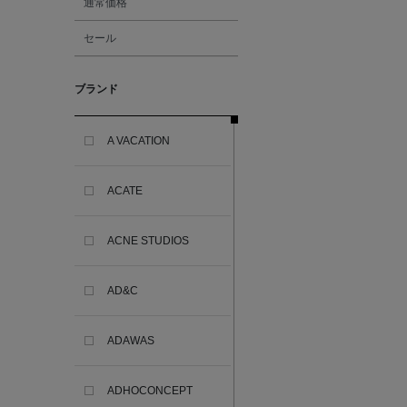
通常価格
セール
ブランド
A VACATION
ACATE
ACNE STUDIOS
AD&C
ADAWAS
ADHOCONCEPT