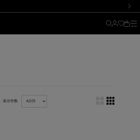
料！お買い物の際は会員登録を！
料！お買い物の際は会員登録を！
）
次の画像
表示件数
。