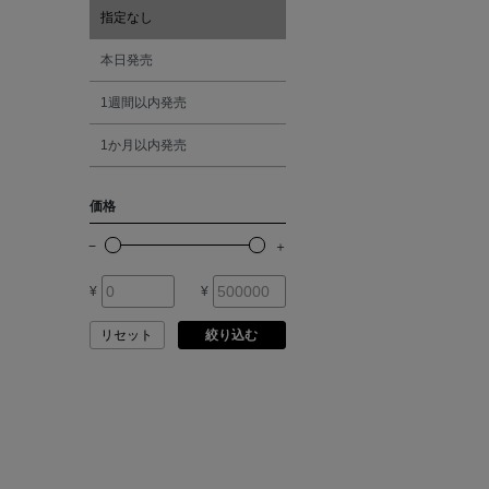
ATELIER AMBOISE
指定なし
オレンジ
本日発売
ATELIER EDITION
1週間以内発売
シルバー
ATHENA NEW YORK
1か月以内発売
ゴールド
ATHLETICS FTWR
価格
その他
ATTO VANNUCCI
FIRENZE
¥
¥
AURALEE
リセット
絞り込む
AUTRY
BAGUTTA