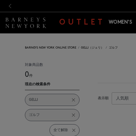
新規登録のお客様も対象！＜M
新規登録のお客様も対象！＜M
前の画像
OUTLET
WOMEN'S
BARNEYS NEW YORK ONLINE STORE
GELLI（ジェリ）
ゴルフ
対象商品数
0
件
現在の検索条件
表示順
GELLI
ゴルフ
全て解除