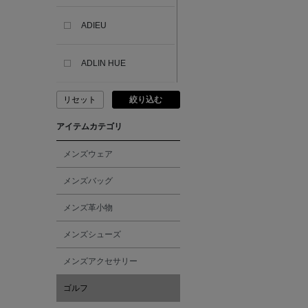
ADIEU
ADLIN HUE
リセット
絞り込む
ADVISORY BOARD
CRYSTALS
アイテムカテゴリ
AESOP
メンズウェア
メンズバッグ
AETA
メンズ革小物
AKIKO OGAWA.
メンズシューズ
メンズアクセサリー
ALBERT THURSTON
ゴルフ
ALESSANDRO