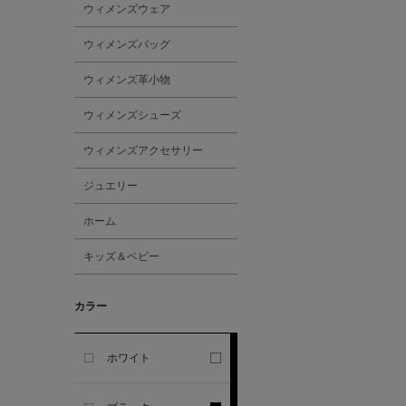
ウィメンズウェア
GHERARDI
ウィメンズバッグ
ALL THE WAYS TO SAY
ウィメンズ革小物
ALPO
ウィメンズシューズ
ウィメンズアクセサリー
ALTEA
ジュエリー
AMIRI
ホーム
キッズ＆ベビー
AMOMENTO
カラー
ANCELLM
ANCIENT GREEK
ホワイト
SANDAL