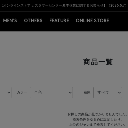
Y BARNEYS＞会員のお客様は11,000円（税込）以上のお買上げで常時送料無
Y BARNEYS＞会員のお客様は11,000円（税込）以上のお買上げで常時送料無
【オンラインストア カスタマーセンター夏季休業に関するお知らせ】（2026.8.7
【夏季休業に伴う返品・交換承り一時停止のお知らせ】（2026.8.5）
熊本県を中心とした地震の影響によるお荷物のお届けについて
【夏季休業に伴う出荷一時停止のお知らせ】(2026.8.7)
【夏季休業に伴う出荷一時停止のお知らせ】(2026.8.7)
【開催中】SUMMER SALEのご案内・ご注意事項
MEN'S
OTHERS
FEATURE
ONLINE STORE
商品一覧
カラー
在庫
お探しの商品が見つかりませんでした
検索条件をゆるめに設定したり、
上位のジャンルで検索してください。