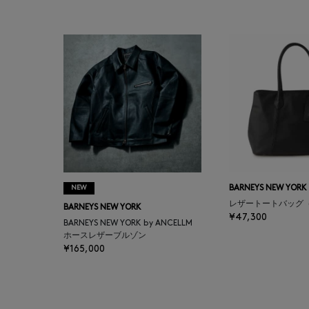
BAKUNE
BALENCIAGA
BARBA
BARNEYS NEW YORK
BARNEYS NEWYORK
BEAUTY
NEW
BARNEYS NEW YORK
レザートートバッグ
BARNEYS NEW YORK
BASERANGE
¥47,300
BARNEYS NEW YORK by ANCELLM
ホースレザーブルゾン
¥165,000
BE.ABLE
BEAUTY:BEAST