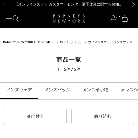
熊本県を中心とした地震の影響によるお荷物のお届けについて
【夏季休業に伴う出荷一時停止のお知らせ】(2026.8.7)
【夏季休業に伴う出荷一時停止のお知らせ】(2026.8.7)
【開催中】SUMMER SALEのご案内・ご注意事項
【オンラインストア カスタマーセンター夏季休業に関するお知らせ】（2026.8.7）
新規登録のお客様も対象！＜MY BARNEYS＞会員のお客様は11,000円（税込）以上のお買上げで常時送料無料！お買い物の際は会員登録を！
【夏季休業に伴う返品・交換承り一時停止のお知らせ】（2026.8.5）
新規登録のお客様も対象！＜MY BARNEYS＞会員のお客様は11,000円（税込）以上のお買上げで常時送料無料！お買い物の際は会員登録を！
前の画像
次の
BARNEYS NEW YORK ONLINE STORE
GELLI（ジェリ）
ウィメンズウェア,メンズウェア
商品一覧
1 - 5件 / 5件
メンズウェア
メンズバッグ
メンズ革小物
メンズシ
並び替え
絞り込む