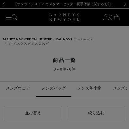
熊本県を中心とした地震の影響によるお荷物のお届けについて
【夏季休業に伴う出荷一時停止のお知らせ】(2026.8.7)
【夏季休業に伴う出荷一時停止のお知らせ】(2026.8.7)
【開催中】SUMMER SALEのご案内・ご注意事項
【オンラインストア カスタマーセンター夏季休業に関するお知らせ】（2026.8.7）
新規登録のお客様も対象！＜MY BARNEYS＞会員のお客様は11,000円（税込）以上のお買上げで常時送料無料！お買い物の際は会員登録を！
【夏季休業に伴う返品・交換承り一時停止のお知らせ】（2026.8.5）
新規登録のお客様も対象！＜MY BARNEYS＞会員のお客様は11,000円（税込）以上のお買上げで常時送料無料！お買い物の際は会員登録を！
前の画像
次の
BARNEYS NEW YORK ONLINE STORE
CALLMOON（コールムーン）
ウィメンズバッグ,メンズバッグ
商品一覧
0 - 0件 / 0件
メンズウェア
メンズバッグ
メンズ革小物
メンズシ
並び替え
絞り込む