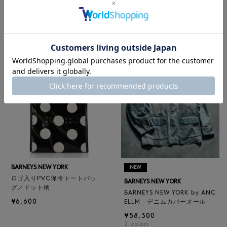
レザートートバッグ（M）
BARNEYS NEW YORK
¥47,300
BARNEYS NEW YORK by ANC
4
colors
ELLM ホースレザーブルゾン
¥165,000
BARNEYS NEW YORK
NEW
ロゴ入りPVC保冷トートバッ
BARNEYS NEW YORK
グ／ドット柄
BARNEYS NEW YORK by ANC
¥6,600
ELLM デニムカバーオール
¥58,300
2
colors