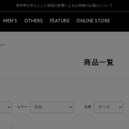
Y BARNEYS＞会員のお客様は11,000円（税込）以上のお買上げで常時送料無
Y BARNEYS＞会員のお客様は11,000円（税込）以上のお買上げで常時送料無
【夏季休業に伴う返品・交換承り一時停止のお知らせ】（2026.8.5）
【夏季休業に伴う返品・交換承り一時停止のお知らせ】（2026.8.5）
熊本県を中心とした地震の影響によるお荷物のお届けについて
【開催中】SUMMER SALEのご案内・ご注意事項
MEN'S
OTHERS
FEATURE
ONLINE STORE
リー
商品一覧
カラー
在庫