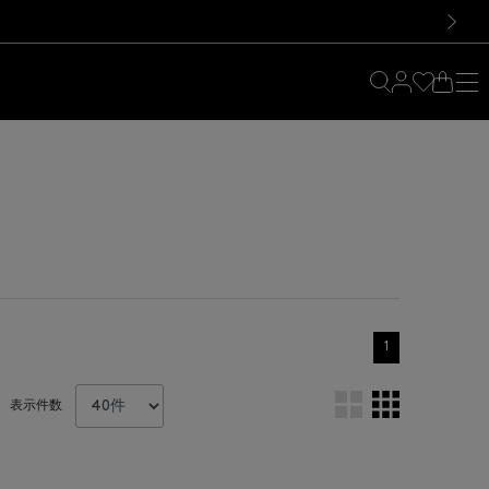
料！お買い物の際は会員登録を！
料！お買い物の際は会員登録を！
次の画像
1
表示件数