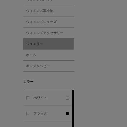
GHERARDI
ウィメンズ革小物
ALL THE WAYS TO SAY
ウィメンズシューズ
ウィメンズアクセサリー
ALPO
ジュエリー
ALTEA
ホーム
キッズ＆ベビー
AMIRI
カラー
AMOMENTO
ANCELLM
ホワイト
ANCIENT GREEK
ブラック
SANDAL