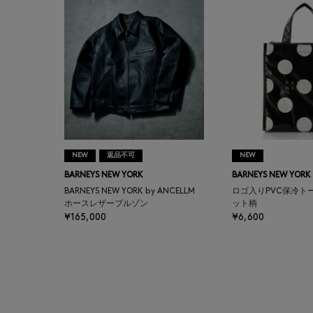
BAKUNE
BALENCIAGA
BARBA
BARNEYS NEW YORK
NEW
返品不可
NEW
BARNEYS NEWYORK
BARNEYS NEW YORK
BARNEYS NEW YORK
BEAUTY
BARNEYS NEW YORK by ANCELLM
ロゴ入りPVC保冷ト
ホースレザーブルゾン
ット柄
¥165,000
¥6,600
BASERANGE
BE.ABLE
BEAUTY:BEAST