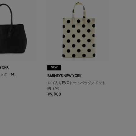
 YORK
NEW
ッグ（M）
BARNEYS NEW YORK
ロゴ入りPVCトートバッグ／ドット
柄（M）
¥9,900