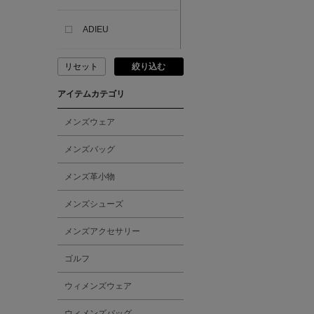
ADIEU
リセット
絞り込む
ADLIN HUE
アイテムカテゴリ
ADVISORY BOARD
CRYSTALS
メンズウェア
メンズバッグ
AESOP
メンズ革小物
AETA
メンズシューズ
メンズアクセサリー
AKIKO OGAWA.
ゴルフ
ALBERT THURSTON
ウィメンズウェア
ALESSANDRO
ウィメンズバッグ