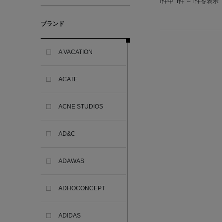
1件中
1件 ～ 1件を表示
ブランド
A VACATION
ACATE
ACNE STUDIOS
AD&C
ADAWAS
ADHOCONCEPT
ADIDAS