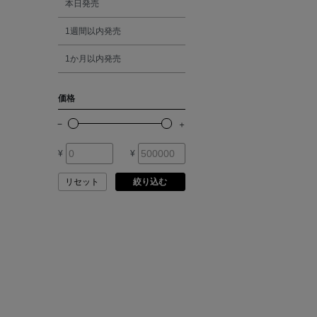
本日発売
ATELIER AMBOISE
1週間以内発売
シルバー
ATELIER EDITION
1か月以内発売
ゴールド
ATHENA NEW YORK
価格
その他
ATHLETICS FTWR
¥
¥
ATTO VANNUCCI
FIRENZE
リセット
絞り込む
AURALEE
AUTRY
BAGUTTA