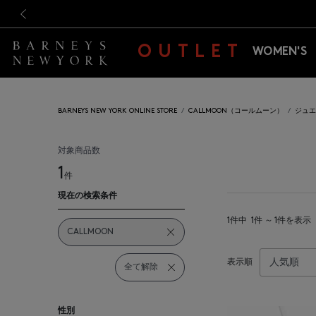
新規登録のお客様も対象！＜M
新規登録のお客様も対象！＜M
前の画像
OUTLET
WOMEN'S
BARNEYS NEW YORK ONLINE STORE
CALLMOON（コールムーン）
ジュエ
対象商品数
1
件
現在の検索条件
1件中
1件 ～ 1件を表示
CALLMOON
表示順
全て解除
性別