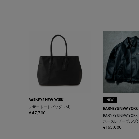
BAGUTTA
BAKUNE
BALENCIAGA
BARBA
BARNEYS NEW YORK
BARNEYS NEWYORK
BEAUTY
BARNEYS NEW YORK
NEW
レザートートバッグ（M）
BARNEYS NEW YORK
¥47,300
BASERANGE
BARNEYS NEW YOR
ホースレザーブルゾ
¥165,000
BE.ABLE