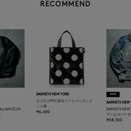
RECOMMEND
BARNEYS NEW YORK
NEW
ロゴ入りPVC保冷トートバッグ／ド
BARNEYS NEW
ット柄
K by ANCELLM
BARNEYS NEW
¥6,600
ン
デニムカバーオ
¥58,300