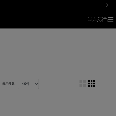
料！お買い物の際は会員登録を！
料！お買い物の際は会員登録を！
）
次の画像
表示件数
。