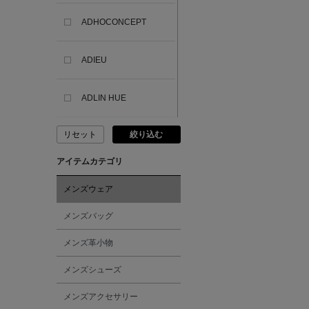
ADHOCONCEPT
ADIEU
ADLIN HUE
リセット
絞り込む
ADVISORY BOARD
CRYSTALS
アイテムカテゴリ
AESOP
メンズウェア
メンズバッグ
AETA
メンズ革小物
AKIKO OGAWA.
メンズシューズ
メンズアクセサリー
ALBERT THURSTON