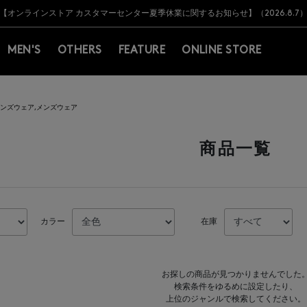
Y BARNEYS＞会員のお客様は11,000円（税込）以上のお買上げで常時送料無
Y BARNEYS＞会員のお客様は11,000円（税込）以上のお買上げで常時送料無
【オンラインストア カスタマーセンター夏季休業に関するお知らせ】（2026.8.7
【夏季休業に伴う返品・交換承り一時停止のお知らせ】（2026.8.5）
熊本県を中心とした地震の影響によるお荷物のお届けについて
【夏季休業に伴う出荷一時停止のお知らせ】(2026.8.7)
【夏季休業に伴う出荷一時停止のお知らせ】(2026.8.7)
【開催中】SUMMER SALEのご案内・ご注意事項
MEN'S
OTHERS
FEATURE
ONLINE STORE
ンズウェア,メンズウェア
商品一覧
カラー
在庫
お探しの商品が見つかりませんでした
検索条件をゆるめに設定したり、
上位のジャンルで検索してください。