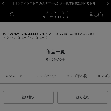
熊本県を中心とした地震の影響によるお荷物のお届けについて
【夏季休業に伴う出荷一時停止のお知らせ】(2026.8.7)
【夏季休業に伴う出荷一時停止のお知らせ】(2026.8.7)
【開催中】SUMMER SALEのご案内・ご注意事項
【オンラインストア カスタマーセンター夏季休業に関するお知らせ】（2026.8.7）
新規登録のお客様も対象！＜MY BARNEYS＞会員のお客様は11,000円（税込）以上のお買上げで常時送料無料！お買い物の際は会員登録を！
【夏季休業に伴う返品・交換承り一時停止のお知らせ】（2026.8.5）
新規登録のお客様も対象！＜MY BARNEYS＞会員のお客様は11,000円（税込）以上のお買上げで常時送料無料！お買い物の際は会員登録を！
前の画像
次の
BARNEYS NEW YORK ONLINE STORE
ENTIRE STUDIOS（エンタイア スタジオ）
ウィメンズシューズ,メンズシューズ
商品一覧
0 - 0件 / 0件
メンズウェア
メンズバッグ
メンズ革小物
メンズシ
並び替え
絞り込む