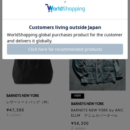
BARNEYS NEW YORK
BARNEYS NEW YORK
BARNEYS NEW YORK by ANC
ロゴ入りPVC保冷トートバッ
ELLM ホースレザーブルゾン
グ／ドット柄
¥165,000
¥6,600
BARNEYS NEW YORK
NEW
レザートートバッグ（M）
BARNEYS NEW YORK
¥47,300
BARNEYS NEW YORK by ANC
4
colors
ELLM デニムカバーオール
¥58,300
2
colors