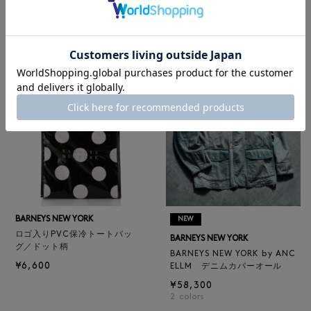
レザートートバッグ（M）
BARNEYS NEW YORK
¥47,300
BARNEYS NEW YORK by ANC
4
colors
ELLM ホースレザーブルゾン
¥165,000
BARNEYS NEW YORK
NEW
ロゴ入りPVC保冷トートバッ
BARNEYS NEW YORK
グ／ドット柄
BARNEYS NEW YORK by ANC
¥6,600
ELLM デニムカバーオール
¥58,300
2
colors