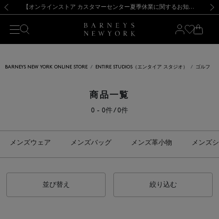
熊本県を中心とした地震の影響によるお荷物のお届けについて
【夏季休業に伴う出荷一時停止のお知らせ】(2026.8.7)
【夏季休業に伴う出荷一時停止のお知らせ】(2026.8.7)
【開催中】SUMMER SALEのご案内・ご注意事項
【オンラインストア カスタマーセンター夏季休業に関するお知らせ】（2026.8.7）
新規登録のお客様も対象！＜MY BARNEYS＞会員のお客様は11,000円（税込）以上のお買上げで常時送料無料！お買い物の際は会員登録を！
【夏季休業に伴う返品・交換承り一時停止のお知らせ】（2026.8.5）
新規登録のお客様も対象！＜MY BARNEYS＞会員のお客様は11,000円（税込）以上のお買上げで常時送料無料！お買い物の際は会員登録を！
前の画像
次の
BARNEYS NEW YORK ONLINE STORE
ENTIRE STUDIOS（エンタイア スタジオ）
ゴルフ
商品一覧
0 - 0件 / 0件
メンズウェア
メンズバッグ
メンズ革小物
メンズシ
並び替え
絞り込む