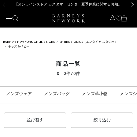
熊本県を中心とした地震の影響によるお荷物のお届けについて
【夏季休業に伴う出荷一時停止のお知らせ】(2026.8.7)
【夏季休業に伴う出荷一時停止のお知らせ】(2026.8.7)
【開催中】SUMMER SALEのご案内・ご注意事項
【オンラインストア カスタマーセンター夏季休業に関するお知らせ】（2026.8.7）
新規登録のお客様も対象！＜MY BARNEYS＞会員のお客様は11,000円（税込）以上のお買上げで常時送料無料！お買い物の際は会員登録を！
【夏季休業に伴う返品・交換承り一時停止のお知らせ】（2026.8.5）
新規登録のお客様も対象！＜MY BARNEYS＞会員のお客様は11,000円（税込）以上のお買上げで常時送料無料！お買い物の際は会員登録を！
前の画像
次の
BARNEYS NEW YORK ONLINE STORE
ENTIRE STUDIOS（エンタイア スタジオ）
キッズ＆ベビー
商品一覧
0 - 0件 / 0件
メンズウェア
メンズバッグ
メンズ革小物
メンズシ
並び替え
絞り込む