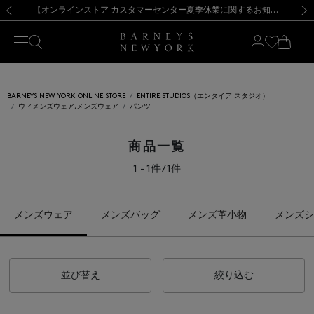
熊本県を中心とした地震の影響によるお荷物のお届けについて
【夏季休業に伴う出荷一時停止のお知らせ】(2026.8.7)
【夏季休業に伴う出荷一時停止のお知らせ】(2026.8.7)
【開催中】SUMMER SALEのご案内・ご注意事項
【オンラインストア カスタマーセンター夏季休業に関するお知らせ】（2026.8.7）
新規登録のお客様も対象！＜MY BARNEYS＞会員のお客様は11,000円（税込）以上のお買上げで常時送料無料！お買い物の際は会員登録を！
【夏季休業に伴う返品・交換承り一時停止のお知らせ】（2026.8.5）
新規登録のお客様も対象！＜MY BARNEYS＞会員のお客様は11,000円（税込）以上のお買上げで常時送料無料！お買い物の際は会員登録を！
前の画像
次の
BARNEYS NEW YORK ONLINE STORE
ENTIRE STUDIOS（エンタイア スタジオ）
ウィメンズウェア,メンズウェア
パンツ
商品一覧
1 - 1件 / 1件
メンズウェア
メンズバッグ
メンズ革小物
メンズシ
並び替え
絞り込む