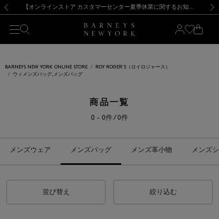
熊本県を中心とした地震の影響によるお荷物のお届けについて
【夏季休業に伴う出荷一時停止のお知らせ】(2026.8.7)
【夏季休業に伴う出荷一時停止のお知らせ】(2026.8.7)
【開催中】SUMMER SALEのご案内・ご注意事項
【オンラインストア カスタマーセンター夏季休業に関するお知らせ】（2026.8.7）
新規登録のお客様も対象！＜MY BARNEYS＞会員のお客様は11,000円（税込）以上のお買上げで常時送料無料！お買い物の際は会員登録を！
【夏季休業に伴う返品・交換承り一時停止のお知らせ】（2026.8.5）
新規登録のお客様も対象！＜MY BARNEYS＞会員のお客様は11,000円（税込）以上のお買上げで常時送料無料！お買い物の際は会員登録を！
前の画像
次の
BARNEYS NEW YORK ONLINE STORE
ROY ROGER’S（ロイロジャース）
ウィメンズバッグ,メンズバッグ
商品一覧
0 - 0件 / 0件
メンズウェア
メンズバッグ
メンズ革小物
メンズシ
並び替え
絞り込む