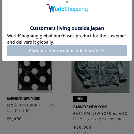
レザートートバッグ（M）
BARNEYS NEW YORK
¥47,300
BARNEYS NEW YORK by ANC
4
colors
ELLM ホースレザーブルゾン
¥165,000
BARNEYS NEW YORK
NEW
ロゴ入りPVC保冷トートバッ
BARNEYS NEW YORK
グ／ドット柄
BARNEYS NEW YORK by ANC
¥6,600
ELLM デニムカバーオール
¥58,300
2
colors