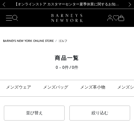
熊本県を中心とした地震の影響によるお荷物のお届けについて
【夏季休業に伴う出荷一時停止のお知らせ】(2026.8.7)
【夏季休業に伴う出荷一時停止のお知らせ】(2026.8.7)
【開催中】SUMMER SALEのご案内・ご注意事項
【オンラインストア カスタマーセンター夏季休業に関するお知らせ】（2026.8.7）
新規登録のお客様も対象！＜MY BARNEYS＞会員のお客様は11,000円（税込）以上のお買上げで常時送料無料！お買い物の際は会員登録を！
【夏季休業に伴う返品・交換承り一時停止のお知らせ】（2026.8.5）
新規登録のお客様も対象！＜MY BARNEYS＞会員のお客様は11,000円（税込）以上のお買上げで常時送料無料！お買い物の際は会員登録を！
前の画像
次の
BARNEYS NEW YORK ONLINE STORE
ゴルフ
商品一覧
0 - 0件 / 0件
メンズウェア
メンズバッグ
メンズ革小物
メンズシ
並び替え
絞り込む