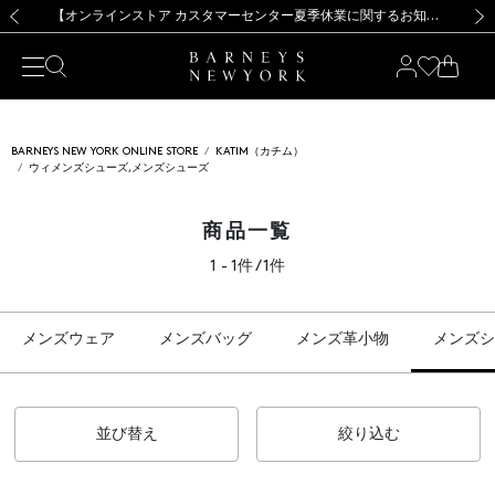
熊本県を中心とした地震の影響によるお荷物のお届けについて
【夏季休業に伴う出荷一時停止のお知らせ】(2026.8.7)
【夏季休業に伴う出荷一時停止のお知らせ】(2026.8.7)
【開催中】SUMMER SALEのご案内・ご注意事項
【オンラインストア カスタマーセンター夏季休業に関するお知らせ】（2026.8.7）
新規登録のお客様も対象！＜MY BARNEYS＞会員のお客様は11,000円（税込）以上のお買上げで常時送料無料！お買い物の際は会員登録を！
【夏季休業に伴う返品・交換承り一時停止のお知らせ】（2026.8.5）
新規登録のお客様も対象！＜MY BARNEYS＞会員のお客様は11,000円（税込）以上のお買上げで常時送料無料！お買い物の際は会員登録を！
前の画像
次の
BARNEYS NEW YORK ONLINE STORE
KATIM（カチム）
ウィメンズシューズ,メンズシューズ
商品一覧
1 - 1件 / 1件
メンズウェア
メンズバッグ
メンズ革小物
メンズシ
並び替え
絞り込む