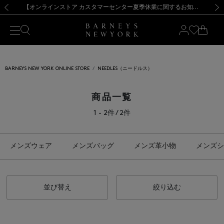
熊本県を中心とした地震の影響によるお荷物のお届けについて
【夏季休業に伴う出荷一時停止のお知らせ】(2026.8.7)
【夏季休業に伴う出荷一時停止のお知らせ】(2026.8.7)
【開催中】SUMMER SALEのご案内・ご注意事項
【オンラインストア カスタマーセンター夏季休業に関するお知らせ】（2026.8.7）
新規登録のお客様も対象！＜MY BARNEYS＞会員のお客様は11,000円（税込）以上のお買上げで常時送料無料！お買い物の際は会員登録を！
【夏季休業に伴う返品・交換承り一時停止のお知らせ】（2026.8.5）
新規登録のお客様も対象！＜MY BARNEYS＞会員のお客様は11,000円（税込）以上のお買上げで常時送料無料！お買い物の際は会員登録を！
前の画像
次の
BARNEYS NEW YORK ONLINE STORE
NEEDLES（ニードルス）
商品一覧
1 - 2件 / 2件
メンズウェア
メンズバッグ
メンズ革小物
メンズシ
並び替え
絞り込む