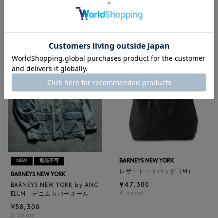
BARNEYS NEW YORK
BARNEYS NEW YORK
BARNEYS NEW YORK by ANC
ロゴ入りPVC保冷トートバッ
ELLM ホースレザーブルゾン
グ／ドット柄
¥165,000
¥6,600
BARNEYS NEW YORK
NEW
返品不可
レザートートバッグ（M）
BARNEYS NEW YORK
¥47,300
BARNEYS NEW YORK by ANC
4
colors
ELLM デニムカバーオール
¥58,300
2
colors