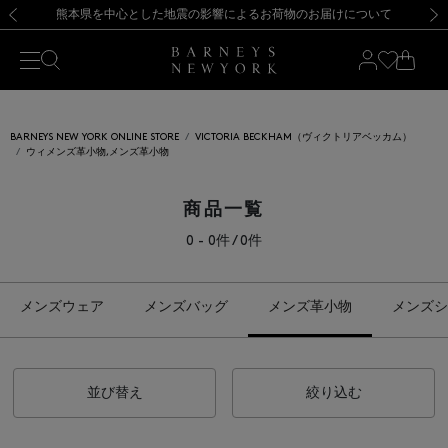
熊本県を中心とした地震の影響によるお荷物のお届けについて
【開催中】SUMMER SALEのご案内・ご注意事項
新規登録のお客様も対象！＜MY BARNEYS＞会員のお客様は11,000円（税込）以上のお買上げで常時送料無料！お買い物の際は会員登録を！
【夏季休業に伴う返品・交換承り一時停止のお知らせ】（2026.8.5）
新規登録のお客様も対象！＜MY BARNEYS＞会員のお客様は11,000円（税込）以上のお買上げで常時送料無料！お買い物の際は会員登録を！
【夏季休業に伴う返品・交換承り一時停止のお知らせ】（2026.8.5）
前の画像
次の
BARNEYS NEW YORK ONLINE STORE
VICTORIA BECKHAM（ヴィクトリアベッカム）
ウィメンズ革小物,メンズ革小物
商品一覧
0 - 0件 / 0件
メンズウェア
メンズバッグ
メンズ革小物
メンズシ
並び替え
絞り込む