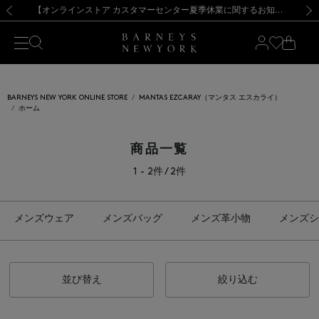
熊本県を中心とした地震の影響によるお荷物のお届けについて
【夏季休業に伴う出荷一時停止のお知らせ】(2026.8.7)
【夏季休業に伴う出荷一時停止のお知らせ】(2026.8.7)
【開催中】SUMMER SALEのご案内・ご注意事項
【オンラインストア カスタマーセンター夏季休業に関するお知らせ】（2026.8.7）
新規登録のお客様も対象！＜MY BARNEYS＞会員のお客様は11,000円（税込）以上のお買上げで常時送料無料！お買い物の際は会員登録を！
【夏季休業に伴う返品・交換承り一時停止のお知らせ】（2026.8.5）
新規登録のお客様も対象！＜MY BARNEYS＞会員のお客様は11,000円（税込）以上のお買上げで常時送料無料！お買い物の際は会員登録を！
前の画像
次の
BARNEYS NEW YORK ONLINE STORE
MANTAS EZCARAY（マンタス エスカライ）
ホーム
商品一覧
1 - 2件 / 2件
メンズウェア
メンズバッグ
メンズ革小物
メンズシ
並び替え
絞り込む