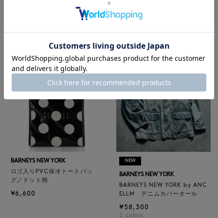
レザートートバッグ（M）
BARNEYS NEW YORK
¥47,300
BARNEYS NEW YORK by ANC
4
colors
ELLM ホースレザーブルゾン
¥165,000
BARNEYS NEW YORK
NEW
ロゴ入りPVC保冷トートバッ
BARNEYS NEW YORK
グ／ドット柄
BARNEYS NEW YORK by ANC
¥6,600
ELLM デニムカバーオール
¥58,300
2
colors