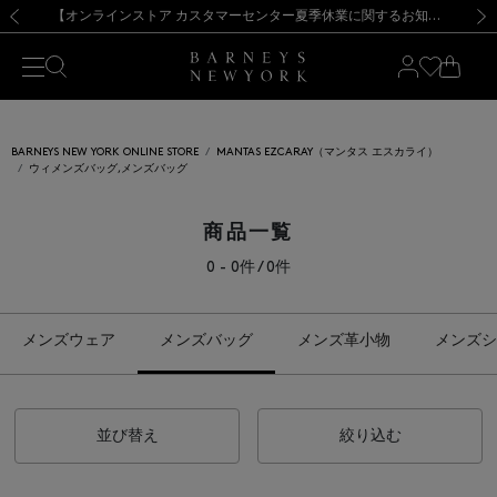
熊本県を中心とした地震の影響によるお荷物のお届けについて
【夏季休業に伴う出荷一時停止のお知らせ】(2026.8.7)
【夏季休業に伴う出荷一時停止のお知らせ】(2026.8.7)
【開催中】SUMMER SALEのご案内・ご注意事項
【オンラインストア カスタマーセンター夏季休業に関するお知らせ】（2026.8.7）
新規登録のお客様も対象！＜MY BARNEYS＞会員のお客様は11,000円（税込）以上のお買上げで常時送料無料！お買い物の際は会員登録を！
【夏季休業に伴う返品・交換承り一時停止のお知らせ】（2026.8.5）
新規登録のお客様も対象！＜MY BARNEYS＞会員のお客様は11,000円（税込）以上のお買上げで常時送料無料！お買い物の際は会員登録を！
前の画像
次の
BARNEYS NEW YORK ONLINE STORE
MANTAS EZCARAY（マンタス エスカライ）
ウィメンズバッグ,メンズバッグ
商品一覧
0 - 0件 / 0件
メンズウェア
メンズバッグ
メンズ革小物
メンズシ
並び替え
絞り込む