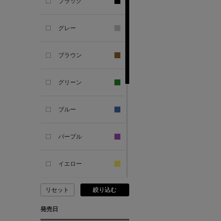
ANCIENT GREEK
ブラック
SANDAL
グレー
ANDERSONS
ブラウン
ANTIPAST
グリーン
ANYA HINDMARCH
ブルー
ARCS LONDON
パープル
ARIANNA
イエロー
ARIZONA LOVE
リセット
絞り込む
ピンク
ARMA
発売日
レッド