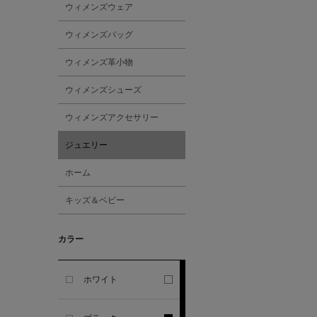
ウィメンズウェア
ALESSANDRO
ウィメンズバッグ
GHERARDI
ウィメンズ革小物
ALL THE WAYS TO SAY
ウィメンズシューズ
ウィメンズアクセサリー
ALPO
ジュエリー
ALTEA
ホーム
キッズ＆ベビー
AMIRI
カラー
AMOMENTO
ANCELLM
ホワイト