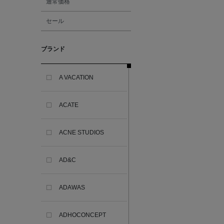
通常価格
セール
ブランド
A VACATION
ACATE
ACNE STUDIOS
AD&C
ADAWAS
ADHOCONCEPT