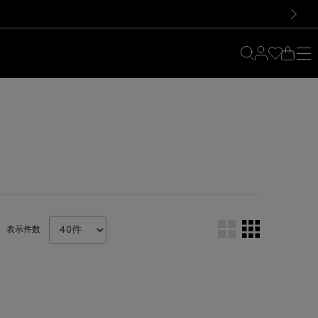
料！お買い物の際は会員登録を！
料！お買い物の際は会員登録を！
）
次の画像
表示件数
。