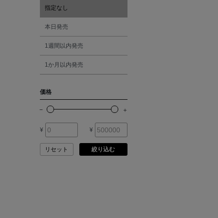
ASAUCE MELER
指定なし
オレンジ
本日発売
ATELIER AMBOISE
1週間以内発売
シルバー
ATELIER EDITION
1か月以内発売
ゴールド
ATHENA NEW YORK
価格
その他
ATHLETICS FTWR
¥
¥
ATTO VANNUCCI
FIRENZE
リセット
絞り込む
AURALEE
AUTRY