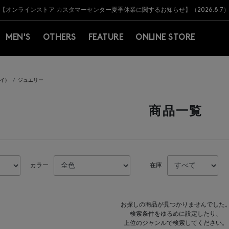
Y BARNEYS＞会員のお客様は11,000円（税込）以上のお買上げで常時送料無
Y BARNEYS＞会員のお客様は11,000円（税込）以上のお買上げで常時送料無
【オンラインストア カスタマーセンター夏季休業に関するお知らせ】（2026.8.7
【夏季休業に伴う返品・交換承り一時停止のお知らせ】（2026.8.5）
熊本県を中心とした地震の影響によるお荷物のお届けについて
【夏季休業に伴う出荷一時停止のお知らせ】(2026.8.7)
【夏季休業に伴う出荷一時停止のお知らせ】(2026.8.7)
【開催中】SUMMER SALEのご案内・ご注意事項
MEN'S
OTHERS
FEATURE
ONLINE STORE
ライ）
ジュエリー
商品一覧
カラー
在庫
お探しの商品が見つかりませんでした
検索条件をゆるめに設定したり、
上位のジャンルで検索してください。