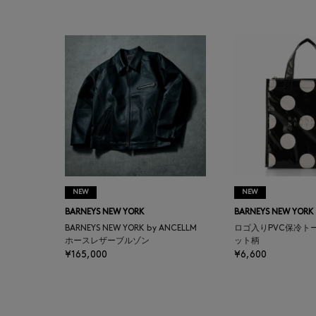
BAGUTTA
BAKUNE
BALENCIAGA
BARBA
BARNEYS NEW YORK
NEW
NEW
BARNEYS NEWYORK
BARNEYS NEW YORK
BARNEYS NEW YORK
BEAUTY
BARNEYS NEW YORK by ANCELLM
ロゴ入りPVC保冷ト
ホースレザーブルゾン
ット柄
¥165,000
¥6,600
BASERANGE
BE.ABLE