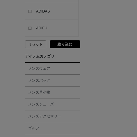
ADIDAS
ADIEU
リセット
絞り込む
ADLIN HUE
アイテムカテゴリ
ADVISORY BOARD
CRYSTALS
メンズウェア
メンズバッグ
AESOP
メンズ革小物
AETA
メンズシューズ
メンズアクセサリー
AKIKO OGAWA.
ゴルフ
ALBERT THURSTON