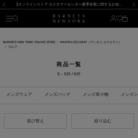
熊本県を中心とした地震の影響によるお荷物のお届けについて
【夏季休業に伴う出荷一時停止のお知らせ】(2026.8.7)
【夏季休業に伴う出荷一時停止のお知らせ】(2026.8.7)
【開催中】SUMMER SALEのご案内・ご注意事項
【オンラインストア カスタマーセンター夏季休業に関するお知らせ】（2026.8.7）
新規登録のお客様も対象！＜MY BARNEYS＞会員のお客様は11,000円（税込）以上のお買上げで常時送料無料！お買い物の際は会員登録を！
【夏季休業に伴う返品・交換承り一時停止のお知らせ】（2026.8.5）
新規登録のお客様も対象！＜MY BARNEYS＞会員のお客様は11,000円（税込）以上のお買上げで常時送料無料！お買い物の際は会員登録を！
前の画像
次の
BARNEYS NEW YORK ONLINE STORE
MANTAS EZCARAY（マンタス エスカライ）
ゴルフ
商品一覧
0 - 0件 / 0件
メンズウェア
メンズバッグ
メンズ革小物
メンズシ
並び替え
絞り込む