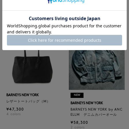
BARNEYS NEW YORK
BARNEYS NEW YORK
BARNEYS NEW YORK by ANC
ロゴ入りPVC保冷トートバッ
ELLM ホースレザーブルゾン
グ／ドット柄
¥165,000
¥6,600
BARNEYS NEW YORK
NEW
レザートートバッグ（M）
BARNEYS NEW YORK
¥47,300
BARNEYS NEW YORK by ANC
4
colors
ELLM デニムカバーオール
¥58,300
2
colors