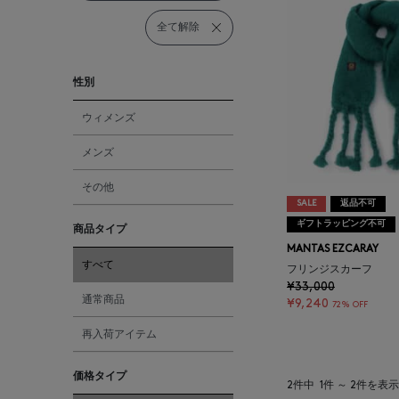
全て解除
性別
ウィメンズ
メンズ
その他
SALE
返品不可
ギフトラッピング不可
商品タイプ
MANTAS EZCARAY
すべて
フリンジスカーフ
¥33,000
通常商品
¥9,240
72% OFF
再入荷アイテム
価格タイプ
2件中
1件 ～ 2件を表示