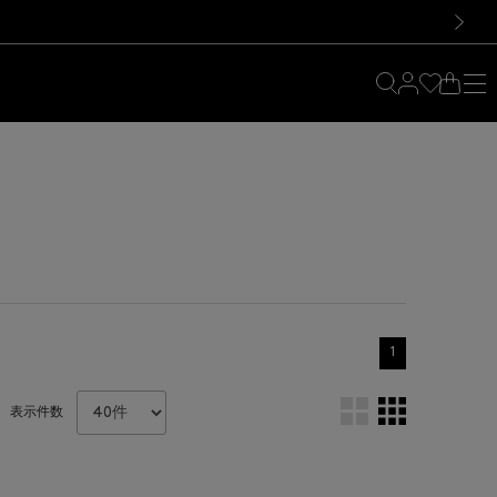
料！お買い物の際は会員登録を！
料！お買い物の際は会員登録を！
）
次の画像
1
表示件数