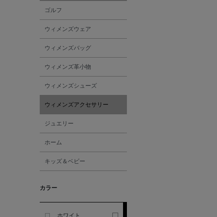
ゴルフ
ALBERT THURSTON
ウィメンズウェア
ALESSANDRO
ウィメンズバッグ
GHERARDI
ウィメンズ革小物
ALL THE WAYS TO SAY
ウィメンズシューズ
ウィメンズアクセサリー
ALPO
ジュエリー
ALTEA
ホーム
キッズ＆ベビー
AMIRI
カラー
AMOMENTO
ANCELLM
ホワイト