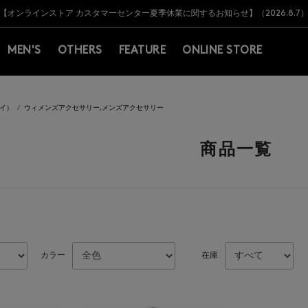
Y BARNEYS＞会員のお客様は11,000円（税込）以上のお買上げで常時送料無
Y BARNEYS＞会員のお客様は11,000円（税込）以上のお買上げで常時送料無
【オンラインストア カスタマーセンター夏季休業に関するお知らせ】（2026.8.7
【夏季休業に伴う返品・交換承り一時停止のお知らせ】（2026.8.5）
熊本県を中心とした地震の影響によるお荷物のお届けについて
【夏季休業に伴う出荷一時停止のお知らせ】(2026.8.7)
【夏季休業に伴う出荷一時停止のお知らせ】(2026.8.7)
【開催中】SUMMER SALEのご案内・ご注意事項
MEN'S
OTHERS
FEATURE
ONLINE STORE
ライ）
ウィメンズアクセサリー,メンズアクセサリー
商品一覧
カラー
在庫