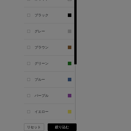
ANCIENT GREEK
ブラック
SANDAL
グレー
ANDERSONS
ブラウン
ANTIPAST
グリーン
ANYA HINDMARCH
ブルー
ARCS LONDON
パープル
ARIANNA
イエロー
ARIZONA LOVE
リセット
絞り込む
ピンク