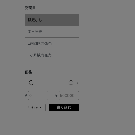
ARMA
発売日
レッド
ASAUCE MELER
指定なし
オレンジ
本日発売
ATELIER AMBOISE
1週間以内発売
シルバー
ATELIER EDITION
1か月以内発売
ゴールド
ATHENA NEW YORK
価格
その他
ATHLETICS FTWR
¥
¥
ATTO VANNUCCI
FIRENZE
リセット
絞り込む
AURALEE