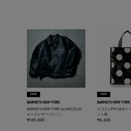
AUTRY
BAGUTTA
BAKUNE
BALENCIAGA
BARBA
BARNEYS NEW YORK
NEW
NEW
BARNEYS NEWYORK
BARNEYS NEW YORK
BARNEYS NEW YORK
BEAUTY
BARNEYS NEW YORK by ANCELLM
ロゴ入りPVC保冷ト
ホースレザーブルゾン
ット柄
¥165,000
¥6,600
BASERANGE