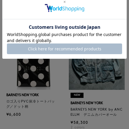
レザートートバッグ（M）
BARNEYS NEW YORK
¥47,300
BARNEYS NEW YORK by ANC
4
colors
ELLM ホースレザーブルゾン
¥165,000
BARNEYS NEW YORK
NEW
ロゴ入りPVC保冷トートバッ
BARNEYS NEW YORK
グ／ドット柄
BARNEYS NEW YORK by ANC
¥6,600
ELLM デニムカバーオール
¥58,300
2
colors