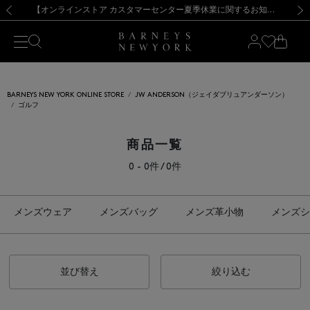
熊本県を中心とした地震の影響によるお荷物のお届けについて
【夏季休業に伴う出荷一時停止のお知らせ】(2026.8.7)
【夏季休業に伴う出荷一時停止のお知らせ】(2026.8.7)
【開催中】SUMMER SALEのご案内・ご注意事項
【オンラインストア カスタマーセンター夏季休業に関するお知らせ】（2026.8.7）
新規登録のお客様も対象！＜MY BARNEYS＞会員のお客様は11,000円（税込）以上のお買上げで常時送料無料！お買い物の際は会員登録を！
【夏季休業に伴う返品・交換承り一時停止のお知らせ】（2026.8.5）
新規登録のお客様も対象！＜MY BARNEYS＞会員のお客様は11,000円（税込）以上のお買上げで常時送料無料！お買い物の際は会員登録を！
前の画像
次の
BARNEYS NEW YORK ONLINE STORE
JW ANDERSON（ジェイダブリュアンダーソン）
ゴルフ
商品一覧
0 - 0件 / 0件
メンズウェア
メンズバッグ
メンズ革小物
メンズシ
並び替え
絞り込む