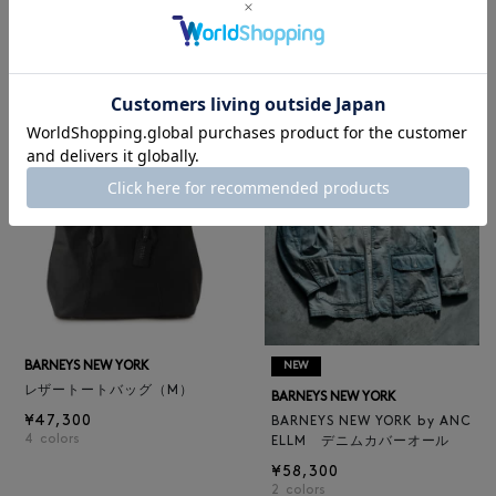
ロゴ入りPVC保冷トートバッ
BARNEYS NEW YORK
グ／ドット柄
BARNEYS NEW YORK by ANC
¥6,600
ELLM ホースレザーブルゾン
¥165,000
BARNEYS NEW YORK
NEW
レザートートバッグ（M）
BARNEYS NEW YORK
¥47,300
BARNEYS NEW YORK by ANC
4
colors
ELLM デニムカバーオール
¥58,300
2
colors