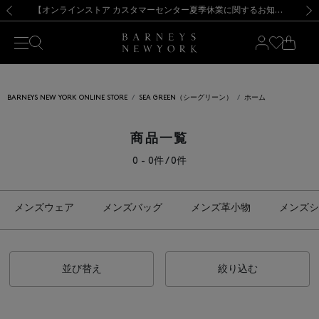
熊本県を中心とした地震の影響によるお荷物のお届けについて
【夏季休業に伴う出荷一時停止のお知らせ】(2026.8.7)
【夏季休業に伴う出荷一時停止のお知らせ】(2026.8.7)
【開催中】SUMMER SALEのご案内・ご注意事項
【オンラインストア カスタマーセンター夏季休業に関するお知らせ】（2026.8.7）
新規登録のお客様も対象！＜MY BARNEYS＞会員のお客様は11,000円（税込）以上のお買上げで常時送料無料！お買い物の際は会員登録を！
【夏季休業に伴う返品・交換承り一時停止のお知らせ】（2026.8.5）
新規登録のお客様も対象！＜MY BARNEYS＞会員のお客様は11,000円（税込）以上のお買上げで常時送料無料！お買い物の際は会員登録を！
前の画像
次の
BARNEYS NEW YORK ONLINE STORE
SEA GREEN（シーグリーン）
ホーム
商品一覧
0 - 0件 / 0件
メンズウェア
メンズバッグ
メンズ革小物
メンズシ
並び替え
絞り込む