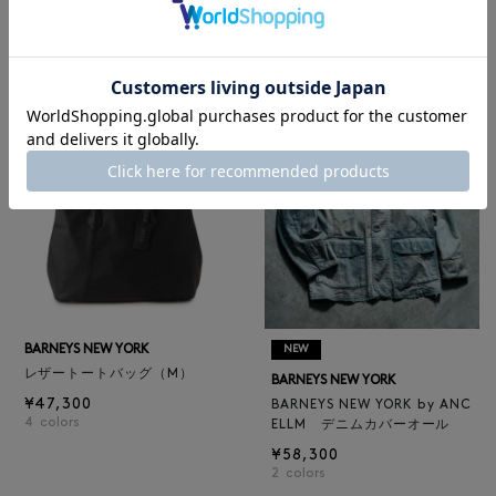
BARNEYS NEW YORK
BARNEYS NEW YORK
BARNEYS NEW YORK by ANC
ロゴ入りPVC保冷トートバッ
ELLM ホースレザーブルゾン
グ／ドット柄
¥165,000
¥6,600
BARNEYS NEW YORK
NEW
レザートートバッグ（M）
BARNEYS NEW YORK
¥47,300
BARNEYS NEW YORK by ANC
4
colors
ELLM デニムカバーオール
¥58,300
2
colors