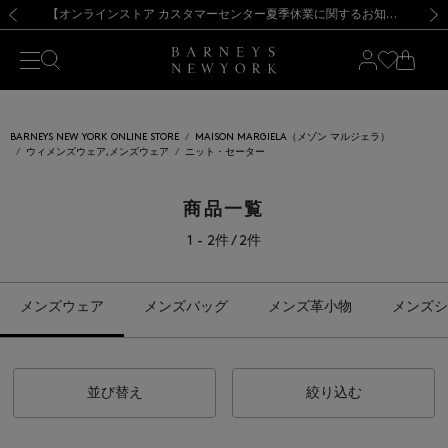
熊本県を中心とした地震の影響によるお荷物のお届けについて
【夏季休業に伴う出荷一時停止のお知らせ】(2026.8.7)
【夏季休業に伴う出荷一時停止のお知らせ】(2026.8.7)
【開催中】SUMMER SALEのご案内・ご注意事項
【オンラインストア カスタマーセンター夏季休業に関するお知らせ】（2026.8.7）
新規登録のお客様も対象！＜MY BARNEYS＞会員のお客様は11,000円（税込）以上のお買上げで常時送料無料！お買い物の際は会員登録を！
【夏季休業に伴う返品・交換承り一時停止のお知らせ】（2026.8.5）
新規登録のお客様も対象！＜MY BARNEYS＞会員のお客様は11,000円（税込）以上のお買上げで常時送料無料！お買い物の際は会員登録を！
前の画像
次の
BARNEYS NEW YORK ONLINE STORE
MAISON MARGIELA（メゾン マルジェラ）
ウィメンズウェア,メンズウェア
ニット・セーター
商品一覧
1 - 2件 / 2件
メンズウェア
メンズバッグ
メンズ革小物
メンズシ
並び替え
絞り込む