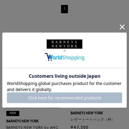
1
RECOMMEND
BARNEYS NEW YORK
NEW
レザートートバッグ（M）
BARNEYS NEW YORK
¥47,300
BARNEYS NEW YORK by ANC