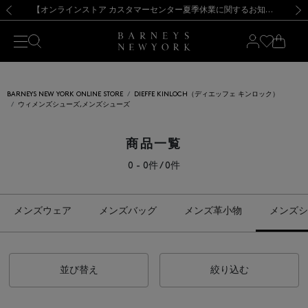
熊本県を中心とした地震の影響によるお荷物のお届けについて
【夏季休業に伴う出荷一時停止のお知らせ】(2026.8.7)
【夏季休業に伴う出荷一時停止のお知らせ】(2026.8.7)
【開催中】SUMMER SALEのご案内・ご注意事項
【オンラインストア カスタマーセンター夏季休業に関するお知らせ】（2026.8.7）
新規登録のお客様も対象！＜MY BARNEYS＞会員のお客様は11,000円（税込）以上のお買上げで常時送料無料！お買い物の際は会員登録を！
【夏季休業に伴う返品・交換承り一時停止のお知らせ】（2026.8.5）
新規登録のお客様も対象！＜MY BARNEYS＞会員のお客様は11,000円（税込）以上のお買上げで常時送料無料！お買い物の際は会員登録を！
前の画像
次の
BARNEYS NEW YORK ONLINE STORE
DIEFFE KINLOCH（ディエッフェ キンロック）
ウィメンズシューズ,メンズシューズ
商品一覧
0 - 0件 / 0件
メンズウェア
メンズバッグ
メンズ革小物
メンズシ
並び替え
絞り込む