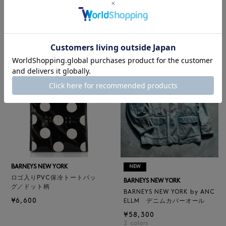
レザートートバッグ（M）
BARNEYS NEW YORK
¥47,300
BARNEYS NEW YORK by ANC
4
colors
ELLM ホースレザーブルゾン
¥165,000
BARNEYS NEW YORK
NEW
ロゴ入りPVC保冷トートバッ
BARNEYS NEW YORK
グ／ドット柄
BARNEYS NEW YORK by ANC
¥6,600
ELLM デニムカバーオール
¥58,300
2
colors