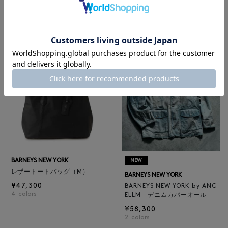
BARNEYS NEW YORK
BARNEYS NEW YORK
BARNEYS NEW YORK by ANC
ロゴ入りPVC保冷トートバッ
ELLM ホースレザーブルゾン
グ／ドット柄
¥165,000
¥6,600
BARNEYS NEW YORK
NEW
レザートートバッグ（M）
BARNEYS NEW YORK
¥47,300
BARNEYS NEW YORK by ANC
4
colors
ELLM デニムカバーオール
¥58,300
2
colors