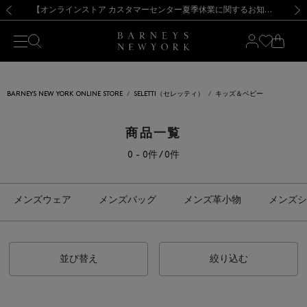
熊本県を中心とした地震の影響によるお荷物のお届けについて
【夏季休業に伴う出荷一時停止のお知らせ】(2026.8.7)
【夏季休業に伴う出荷一時停止のお知らせ】(2026.8.7)
【開催中】SUMMER SALEのご案内・ご注意事項
【オンラインストア カスタマーセンター夏季休業に関するお知らせ】（2026.8.7）
新規登録のお客様も対象！＜MY BARNEYS＞会員のお客様は11,000円（税込）以上のお買上げで常時送料無料！お買い物の際は会員登録を！
【夏季休業に伴う返品・交換承り一時停止のお知らせ】（2026.8.5）
新規登録のお客様も対象！＜MY BARNEYS＞会員のお客様は11,000円（税込）以上のお買上げで常時送料無料！お買い物の際は会員登録を！
前の画像
次の
BARNEYS NEW YORK ONLINE STORE
SELETTI（セレッティ）
キッズ＆ベビー
商品一覧
0 - 0件 / 0件
メンズウェア
メンズバッグ
メンズ革小物
メンズシ
並び替え
絞り込む