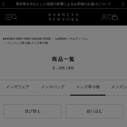
熊本県を中心とした地震の影響によるお荷物のお届けについて
【開催中】SUMMER SALEのご案内・ご注意事項
新規登録のお客様も対象！＜MY BARNEYS＞会員のお客様は11,000円（税込）以上のお買上げで常時送料無料！お買い物の際は会員登録を！
【夏季休業に伴う返品・交換承り一時停止のお知らせ】（2026.8.5）
新規登録のお客様も対象！＜MY BARNEYS＞会員のお客様は11,000円（税込）以上のお買上げで常時送料無料！お買い物の際は会員登録を！
【夏季休業に伴う返品・交換承り一時停止のお知らせ】（2026.8.5）
前の画像
次の
BARNEYS NEW YORK ONLINE STORE
LARDINI（ラルディーニ）
ウィメンズ革小物,メンズ革小物
商品一覧
0 - 0件 / 0件
メンズウェア
メンズバッグ
メンズ革小物
メンズシ
並び替え
絞り込む