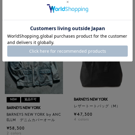
BARNEYS NEW YORK
BARNEYS NEW YORK
BARNEYS NEW YORK by ANC
ロゴ入りPVC保冷トートバッ
ELLM ホースレザーブルゾン
グ／ドット柄
¥165,000
¥6,600
BARNEYS NEW YORK
NEW
返品不可
レザートートバッグ（M）
BARNEYS NEW YORK
¥47,300
BARNEYS NEW YORK by ANC
4
colors
ELLM デニムカバーオール
¥58,300
2
colors